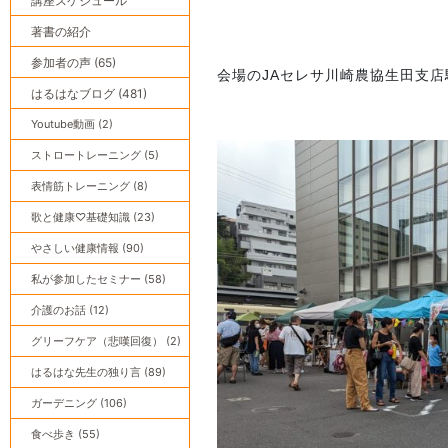
講座スケジュール
著書の紹介
参加者の声 (65)
会場のJAセレサ川崎農協生田支
はるはなブログ (481)
Youtube動画 (2)
ストロートレーニング (5)
表情筋トレーニング (8)
歌と健康♡基礎知識 (23)
やさしい健康情報 (90)
私が参加したセミナー (58)
介護のお話 (12)
グリーフケア（悲嘆回復） (2)
はるはな先生の独り言 (89)
ガーデニング (106)
食べ歩き (55)