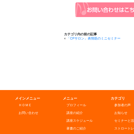
有
カテゴリ内の前の記事
«
「CPサロン」表情筋のミニセミナー
メインメニュー
メニュー
カテゴリ
ＨＯＭＥ
プロフィール
参加者の声
お問い合わせ
講座の紹介
お知らせ
講座スケジュール
セミナーと活
著書のご紹介
ストロートレ