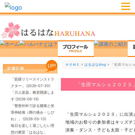
ＨＯＭＥ
>
はるはなblog
> 「生田マルシ
「筋膜リリースインストラ
「生田マルシェ２０２３
クター」
(2026-07-30)
「川上楽器」教室開講しま
す
(2026-06-15)
「整形外科で診る腰痛と坐
骨神経痛（脚の痛み・しび
「生田マルシェ２０２３」に出演
れ）」
(2026-05-13)
地域のお祭りの参加者はキッズチ
毎日を楽しく過ごしたい理
演奏・ダンス・子ども太鼓・子どもお
想の教室「はるはな」