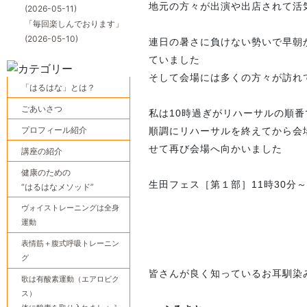
地元の方々が出演や出店されて活気に
(2026-05-11)
「毎回楽しんでおります」
(2026-05-10)
連日の暑さに負けない勢いで早朝
ていました
そして会場には多くの方々が訪れ
「はるはな」とは？
ごあいさつ
私は10時過ぎがリハーサルの順
プロフィール紹介
順調にリハーサルを終えてから会
せて再び会場へ向かいました
講座の紹介
健康のための
生田フェス［第１部］11時30分
“はるはなメソッド”
ヴォイストレーニングは全身
運動
表情筋＋腹式呼吸トレーニン
グ
皆さんが良く知っているお耳馴染
歌は有酸素運動（エアロビク
ス）