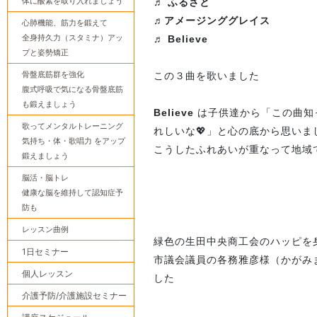
体に酸素を取り入れましょう
♬ ふるさと
♬アメージンググレイス
心肺機能、筋力を鍛えて
全身持久力（スタミナ）アッ
♬ Believe
プと姿勢矯正
骨盤底筋群を強化
この３曲を歌いました
腹式呼吸で気になる骨盤底筋
も鍛えましょう
Believe
は子供達から「この曲知
歌ってメンタルトレーニング
れしいな💖」と心の底から思いま
気持ち・体・歌唱力 をアップ
こうしたふれあいが重なって地域で
鍛えましょう
脳活・脳トレ
健康な脳を維持して認知症予
防も
レッスン曲例
緑色の生田中央商工会のハッピを
1日セミナー
市議会議員の各務雅彦様（かがみ
個人レッスン
した
介護予防/介護施設セミナー