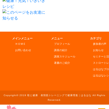
メインメニュー
メニュー
カテゴリ
ＨＯＭＥ
プロフィール
参加者の声
お問い合わせ
講座の紹介
お知らせ
講座スケジュール
セミナーと活
著書のご紹介
ストロートレ
はるはなブロ
はるはなレシ
Copyright© 2019 歌と健康 表情筋トレーニングで健康増進｜はるはな All Rights
Reserved.