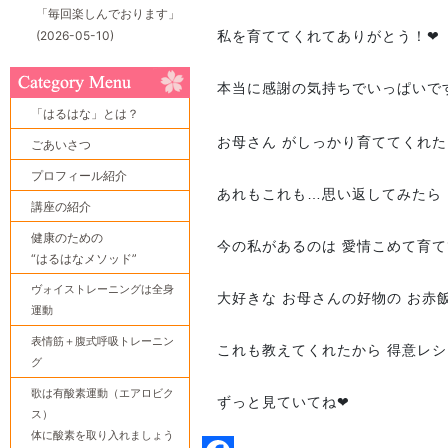
「毎回楽しんでおります」
(2026-05-10)
私を育ててくれてありがとう！❤
本当に感謝の気持ちでいっぱいで
「はるはな」とは？
お母さん がしっかり育ててくれた
ごあいさつ
プロフィール紹介
あれもこれも…思い返してみたら 
講座の紹介
健康のための
今の私があるのは 愛情こめて育
“はるはなメソッド”
ヴォイストレーニングは全身
大好きな お母さんの好物の お赤
運動
表情筋＋腹式呼吸トレーニン
これも教えてくれたから 得意レ
グ
歌は有酸素運動（エアロビク
ずっと見ていてね❤
ス）
体に酸素を取り入れましょう