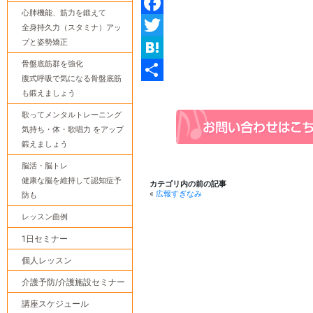
心肺機能、筋力を鍛えて
Facebook
全身持久力（スタミナ）アッ
プと姿勢矯正
Twitter
骨盤底筋群を強化
Hatena
腹式呼吸で気になる骨盤底筋
共
も鍛えましょう
有
歌ってメンタルトレーニング
気持ち・体・歌唱力 をアップ
鍛えましょう
脳活・脳トレ
健康な脳を維持して認知症予
カテゴリ内の前の記事
«
広報すぎなみ
防も
レッスン曲例
1日セミナー
個人レッスン
介護予防/介護施設セミナー
講座スケジュール