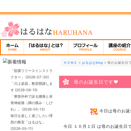
ＨＯＭＥ
>
はるはなblog
> 母のお誕生日
「筋膜リリースインストラ
クター」
(2026-07-30)
母のお誕生日です❤
「川上楽器」教室開講しま
す
(2026-06-15)
「整形外科で診る腰痛と坐
骨神経痛（脚の痛み・しび
れ）」
(2026-05-13)
今日は母のお誕
毎日を楽しく過ごしたい理
想の教室「はるはな」
今日 １０月１日 は母のお誕生日
(2026-05-11)