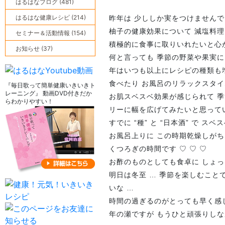
はるはなブログ (481)
はるはな健康レシピ (214)
昨年は 少ししか実をつけませんでし
柚子の健康効果について 減塩料理
セミナー＆活動情報 (154)
積極的に食事に取りいれたいと心
お知らせ (37)
何と言っても 季節の野菜や果実に
年はいつも以上にレシピの種類も増や
食べたり お風呂のリラックスタ
『毎日歌って簡単健康いきいきト
レーニング』 動画DVD付きだか
お肌スベスベ効果が感じられて 
らわかりやすい！
リーに幅を広げてみたいと思って
すでに “種” と “日本酒” で 
お風呂上りに この時期乾燥しがち
くつろぎの時間です ♡ ♡ ♡
お酢のものとしても食卓に しょ
明日は冬至 … 季節を楽しむこと
いな …
時間の過ぎるのがとっても早く感
年の瀬ですが もうひと頑張りし