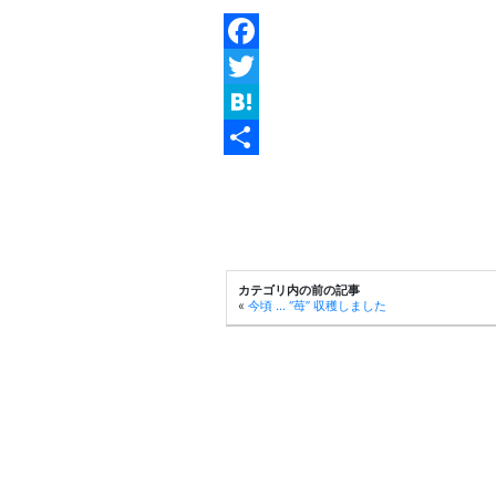
Facebook
Twitter
Hatena
共
有
カテゴリ内の前の記事
«
今頃 … “苺” 収穫しました