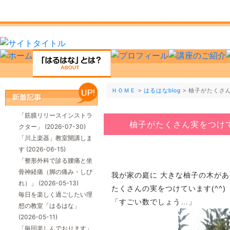
ＨＯＭＥ
>
はるはなblog
> 柚子がたくさ
「筋膜リリースインストラ
柚子がたくさん実をつけ
クター」
(2026-07-30)
「川上楽器」教室開講しま
す
(2026-06-15)
「整形外科で診る腰痛と坐
骨神経痛（脚の痛み・しび
我が家の庭に 大きな柚子の木が
れ）」
(2026-05-13)
たくさんの実をつけています(^^)
毎日を楽しく過ごしたい理
「すごい数でしょう…」
想の教室「はるはな」
(2026-05-11)
「毎回楽しんでおります」