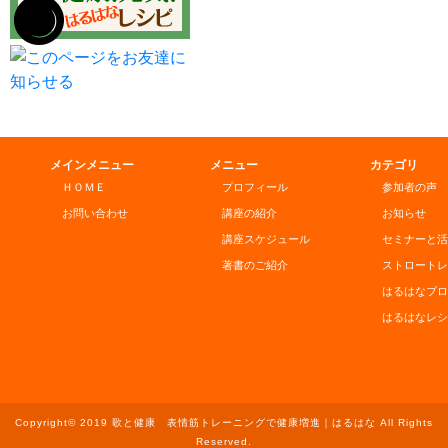
メインメニュー
メニュー
カテゴリ
ＨＯＭＥ
プロフィール
参加者の声
お問い合わせ
講座の紹介
お知らせ
講座スケジュール
セミナーと活
著書のご紹介
ストロートレ
はるはなブロ
はるはなレシ
Copyright© 2019 歌と健康 表情筋トレーニングで健康増進｜はるはな All Rights
Reserved.