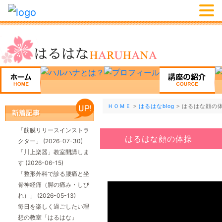
ＨＯＭＥ
>
はるはなblog
> はるはな顔の
「筋膜リリースインストラ
はるはな顔の体操
クター」
(2026-07-30)
「川上楽器」教室開講しま
す
(2026-06-15)
「整形外科で診る腰痛と坐
骨神経痛（脚の痛み・しび
れ）」
(2026-05-13)
毎日を楽しく過ごしたい理
想の教室「はるはな」