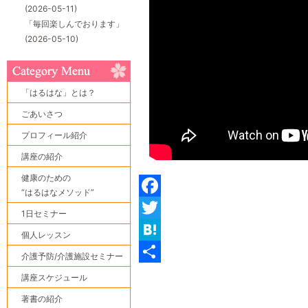
(2026-05-11)
「毎回楽しんでおります」
(2026-05-10)
「はるはな」とは？
ごあいさつ
プロフィール紹介
講座の紹介
健康のための
“はるはなメソッド”
Facebook
1日セミナー
Twitter
個人レッスン
Hatena
介護予防/介護施設セミナー
共
講座スケジュール
有
著書の紹介