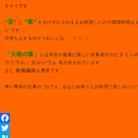
すそうです
“茎”
“葉”
と
を分けずにそのままお料理したので調理時間は１
ピ です
日持ちもするのでうれしいな … ♡ ♡ ♡
「大根の葉」
ビタミン
には美容や健康に嬉しい栄養成分の
カリウム・カルシウム
等が含まれています
食物繊維
また
も豊富です
寒い季節が定番の “おでん” をはじめ様々なお料理で楽しみたいです
Facebook
Twitter