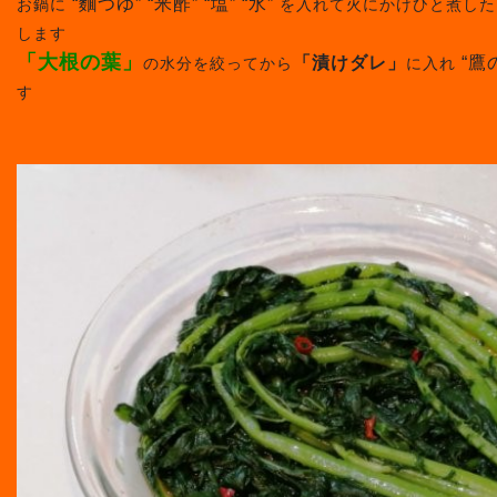
“麵つゆ” “米酢” “塩” “水”
お鍋に
を入れて火にかけひと煮した
します
「大根の葉」
「漬けダレ」
“鷹
の水分を絞ってから
に入れ
す