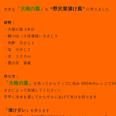
「大根の葉」
“野沢菜漬け風”
大きな
を
に作りました
材料：
・大根の葉 1本分
・麵つゆ（３倍濃縮）大さじ５
・米酢 大さじ１
・塩 小さじ１
・水 １２０cc
・鷹の爪 適量
作り方：
「大根の葉」
を洗ってからラップに包み 600Ｗのレンジで
きさによって加減してください）
手早く冷水を通してからザルにあげて水けを切ります
「漬けダレ」
を作ります