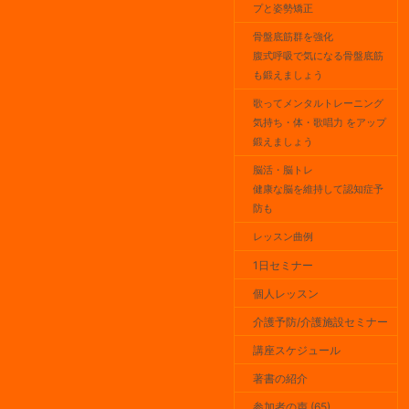
プと姿勢矯正
骨盤底筋群を強化
腹式呼吸で気になる骨盤底筋
も鍛えましょう
歌ってメンタルトレーニング
気持ち・体・歌唱力 をアップ
鍛えましょう
脳活・脳トレ
健康な脳を維持して認知症予
防も
レッスン曲例
1日セミナー
個人レッスン
介護予防/介護施設セミナー
講座スケジュール
著書の紹介
参加者の声 (65)