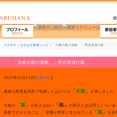
健
ＨＯＭＥ
>
はるはな健康レシピ
> 「大根の葉の漬物」… 野沢菜漬け風
「大根の葉の漬物」… 野沢菜漬け風
2021年11月13日[
記事URL
]
「大根」
農家の野菜直売所で収穫したばかりの
を買いました
「葉」
「根」
大根の
の長さは白い
の部分とほぼ同じくらいあ
「葉」
新鮮ですから丸ごと … 栄養が豊富に含まれている
も全