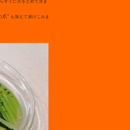
らすぐに火をとめて冷ま
の爪”
も加えて漬けこみま