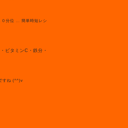
０分位 … 簡単時短レシ
A・ビタミンC・鉄分・
ね (^^)v