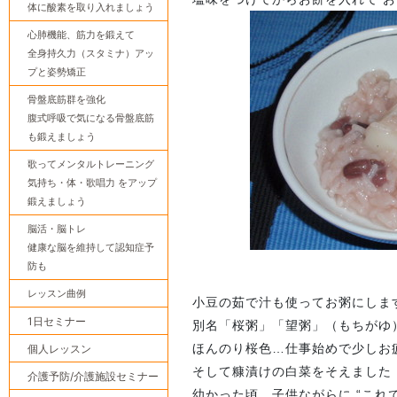
体に酸素を取り入れましょう
心肺機能、筋力を鍛えて
全身持久力（スタミナ）アッ
プと姿勢矯正
骨盤底筋群を強化
腹式呼吸で気になる骨盤底筋
も鍛えましょう
歌ってメンタルトレーニング
気持ち・体・歌唱力 をアップ
鍛えましょう
脳活・脳トレ
健康な脳を維持して認知症予
防も
レッスン曲例
小豆の茹で汁も使ってお粥にしま
1日セミナー
別名「桜粥」「望粥」（もちがゆ
ほんのり桜色…仕事始めで少しお
個人レッスン
そして糠漬けの白菜をそえました
介護予防/介護施設セミナー
幼かった頃…子供ながらに “これ