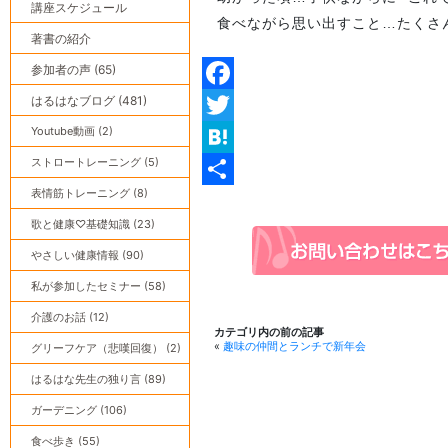
講座スケジュール
食べながら思い出すこと…たくさ
著書の紹介
参加者の声 (65)
はるはなブログ (481)
Facebook
Youtube動画 (2)
Twitter
ストロートレーニング (5)
Hatena
表情筋トレーニング (8)
共
歌と健康♡基礎知識 (23)
有
やさしい健康情報 (90)
私が参加したセミナー (58)
介護のお話 (12)
カテゴリ内の前の記事
«
趣味の仲間とランチで新年会
グリーフケア（悲嘆回復） (2)
はるはな先生の独り言 (89)
ガーデニング (106)
食べ歩き (55)