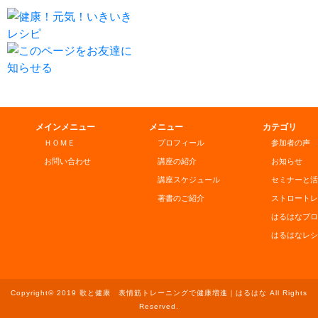
メインメニュー
メニュー
カテゴリ
ＨＯＭＥ
プロフィール
参加者の声
お問い合わせ
講座の紹介
お知らせ
講座スケジュール
セミナーと活
著書のご紹介
ストロートレ
はるはなブロ
はるはなレシ
Copyright© 2019 歌と健康 表情筋トレーニングで健康増進｜はるはな All Rights
Reserved.