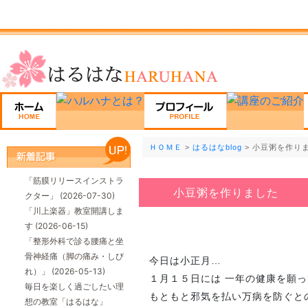
ＨＯＭＥ
>
はるはなblog
> 小豆粥を作り
「筋膜リリースインストラ
小豆粥を作りました
クター」
(2026-07-30)
「川上楽器」教室開講しま
す
(2026-06-15)
「整形外科で診る腰痛と坐
骨神経痛（脚の痛み・しび
今日は小正月…
れ）」
(2026-05-13)
１月１５日には 一年の健康を願っ
毎日を楽しく過ごしたい理
もともと邪気を払い万病を防ぐと
想の教室「はるはな」