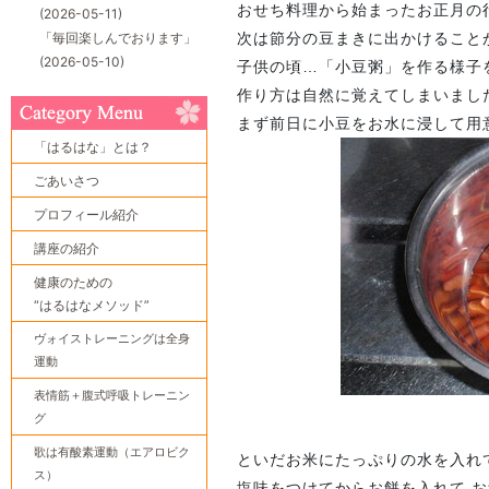
おせち料理から始まったお正月の
(2026-05-11)
「毎回楽しんでおります」
次は節分の豆まきに出かけること
(2026-05-10)
子供の頃…「小豆粥」を作る様子
作り方は自然に覚えてしまいまし
まず前日に小豆をお水に浸して用
「はるはな」とは？
ごあいさつ
プロフィール紹介
講座の紹介
健康のための
“はるはなメソッド”
ヴォイストレーニングは全身
運動
表情筋＋腹式呼吸トレーニン
グ
歌は有酸素運動（エアロビク
といだお米にたっぷりの水を入れ
ス）
塩味をつけてからお餅を入れて 