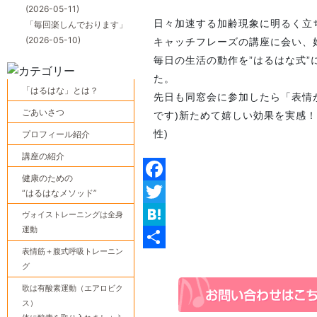
(2026-05-11)
日々加速する加齢現象に明るく立
「毎回楽しんでおります」
(2026-05-10)
キャッチフレーズの講座に会い、
毎日の生活の動作を”はるはな式
た。
「はるはな」とは？
先日も同窓会に参加したら「表情
ごあいさつ
です)新ためて嬉しい効果を実感
性)
プロフィール紹介
講座の紹介
健康のための
Facebook
“はるはなメソッド”
Twitter
ヴォイストレーニングは全身
運動
Hatena
表情筋＋腹式呼吸トレーニン
共
グ
有
歌は有酸素運動（エアロビク
ス）