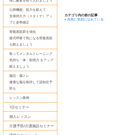
体に酸素を取り入れましょう
心肺機能、筋力を鍛えて
カテゴリ内の前の記事
全身持久力（スタミナ）アッ
«
自然に笑顔になれている
プと姿勢矯正
骨盤底筋群を強化
腹式呼吸で気になる骨盤底筋
も鍛えましょう
歌ってメンタルトレーニング
気持ち・体・歌唱力 をアップ
鍛えましょう
脳活・脳トレ
健康な脳を維持して認知症予
防も
レッスン曲例
1日セミナー
個人レッスン
介護予防/介護施設セミナー