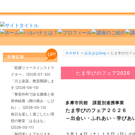
ＨＯＭＥ
>
はるはなblog
> たま学びのフェ
「筋膜リリースインストラ
たま学びのフェア2026
クター」
(2026-07-30)
「川上楽器」教室開講しま
す
(2026-06-15)
「整形外科で診る腰痛と坐
骨神経痛（脚の痛み・しび
多摩市民館 課題別連携事業
れ）」
(2026-05-13)
たま学びのフェア２０２６
毎日を楽しく過ごしたい理
～出会い・ふれあい・学びあ
想の教室「はるはな」
(2026-05-11)
「毎回楽しんでおります」
３月１４日（土）１５日（日）の