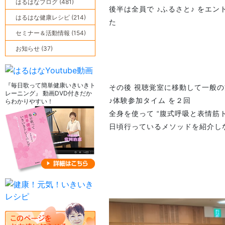
はるはなブログ (481)
後半は全員で ♪ふるさと♪ をエ
はるはな健康レシピ (214)
た
セミナー＆活動情報 (154)
お知らせ (37)
『毎日歌って簡単健康いきいきト
その後 視聴覚室に移動して一般
レーニング』 動画DVD付きだか
♪体験参加タイム を２回
らわかりやすい！
全身を使って “腹式呼吸と表情筋
日頃行っているメソッドを紹介し