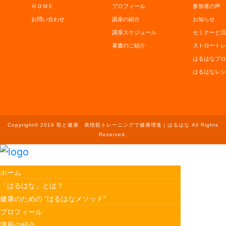
ＨＯＭＥ
プロフィール
参加者の声
お問い合わせ
講座の紹介
お知らせ
講座スケジュール
セミナーと活
著書のご紹介
ストロートレ
はるはなブロ
はるはなレシ
Copyright© 2019 歌と健康 表情筋トレーニングで健康増進｜はるはな All Rights
Reserved.
ホーム
「はるはな」とは？
健康のための “はるはなメソッド”
プロフィール
講座の紹介