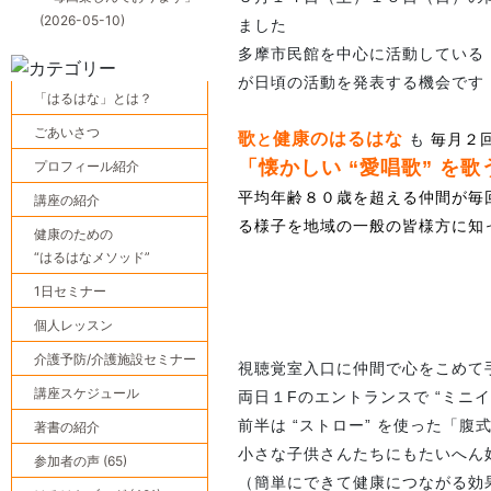
(2026-05-10)
ました
多摩市民館を中心に活動している「
が日頃の活動を発表する機会です
「はるはな」とは？
ごあいさつ
歌
健康のはるはな
と
も
毎月２
「懐かしい “愛唱歌” を歌
プロフィール紹介
平均年齢８０歳を超える仲間が毎
講座の紹介
る様子を地域の一般の皆様方に知
健康のための
“はるはなメソッド”
1日セミナー
個人レッスン
介護予防/介護施設セミナー
視聴覚室入口に仲間で心をこめて
講座スケジュール
両日１Fのエントランスで “ミニイ
前半は “ストロー” を使った「
著書の紹介
小さな子供さんたちにもたいへん
参加者の声 (65)
（簡単にできて健康につながる効果