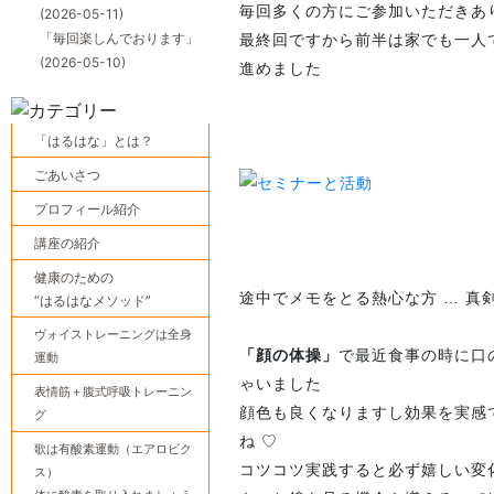
毎回多くの方にご参加いただきあ
(2026-05-11)
「毎回楽しんでおります」
最終回ですから前半は家でも一人
(2026-05-10)
進めました
「はるはな」とは？
ごあいさつ
プロフィール紹介
講座の紹介
健康のための
途中でメモをとる熱心な方 … 真剣
“はるはなメソッド”
ヴォイストレーニングは全身
「顔の体操」
で最近食事の時に口
運動
ゃいました
表情筋＋腹式呼吸トレーニン
顔色も良くなりますし効果を実感
グ
ね ♡
歌は有酸素運動（エアロビク
コツコツ実践すると必ず嬉しい変
ス）