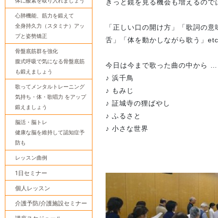
体に酸素を取り入れましょう
きっと鏡を見る機会も増えるので
心肺機能、筋力を鍛えて
全身持久力（スタミナ）アッ
「正しい口の開け方」「歌詞の意
プと姿勢矯正
舌」「体を動かしながら歌う」et
骨盤底筋群を強化
腹式呼吸で気になる骨盤底筋
今日は今まで歌った曲の中から …
も鍛えましょう
♪ 浜千鳥
歌ってメンタルトレーニング
♪ もみじ
気持ち・体・歌唱力 をアップ
♪ 証城寺の狸ばやし
鍛えましょう
♪ ふるさと
脳活・脳トレ
♪ 小さな世界
健康な脳を維持して認知症予
防も
レッスン曲例
1日セミナー
個人レッスン
介護予防/介護施設セミナー