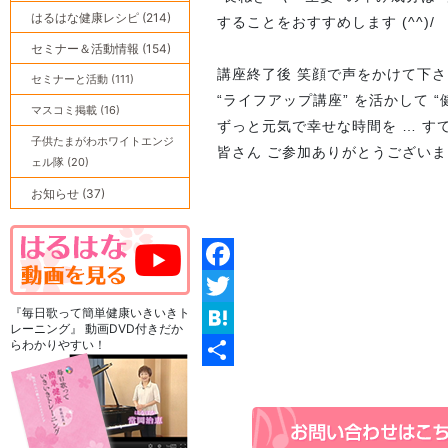
はるはな健康レシピ (214)
することをおすすめします (^^)/
セミナー＆活動情報 (154)
講座終了後 笑顔で声をかけて下
セミナーと活動 (111)
“ライフアップ講座” を活かして 
マスコミ掲載 (16)
ずっと元気で幸せな時間を … すて
子供たまがわホワイトエンジ
皆さん ご参加ありがとうござい
ェル隊 (20)
お知らせ (37)
Facebook
『毎日歌って簡単健康いきいきト
Twitter
レーニング』 動画DVD付きだか
らわかりやすい！
Hatena
共
有