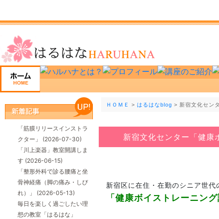
ＨＯＭＥ
>
はるはなblog
> 新宿文化セン
「筋膜リリースインストラ
新宿文化センター「健康
クター」
(2026-07-30)
「川上楽器」教室開講しま
す
(2026-06-15)
「整形外科で診る腰痛と坐
骨神経痛（脚の痛み・しび
新宿区に在住・在勤のシニア世代
れ）」
(2026-05-13)
「健康ボイストレーニング
毎日を楽しく過ごしたい理
想の教室「はるはな」