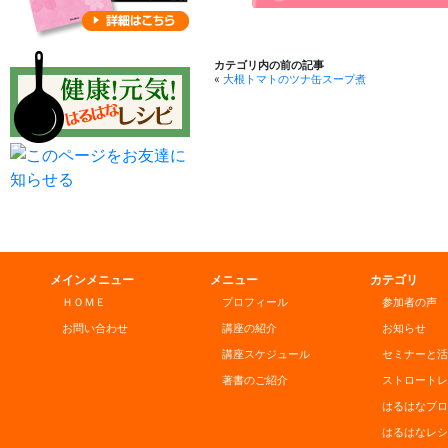
カテゴリ内の前の記事
«
大根トマトのツナ缶スープ煮
メインメニュー
メニュー
カテゴリ
ＨＯＭＥ
プロフィール
参加者の声
お問い合わせ
講座の紹介
お知らせ
講座スケジュール
セミナーと活
著書のご紹介
ストロートレ
はるはなブロ
はるはなレシ