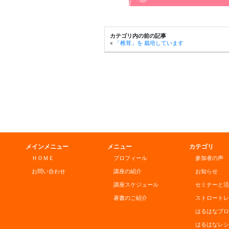
カテゴリ内の前の記事
«
「椎茸」を 栽培しています
メインメニュー
メニュー
カテゴリ
ＨＯＭＥ
プロフィール
参加者の声
お問い合わせ
講座の紹介
お知らせ
講座スケジュール
セミナーと活
著書のご紹介
ストロートレ
はるはなブロ
はるはなレシ