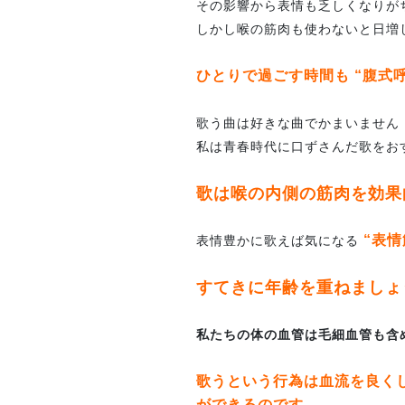
その影響から表情も乏しくなりが
しかし喉の筋肉も使わないと日増
ひとりで過ごす時間も “腹式呼
歌う曲は好きな曲でかまいません
私は青春時代に口ずさんだ歌をおすす
歌は喉の内側の筋肉を効果的
“表情
表情豊かに歌えば気になる
すてきに年齢を重ねましょ
私たちの体の血管は毛細血管も含め
歌うという行為は血流を良く
ができるのです