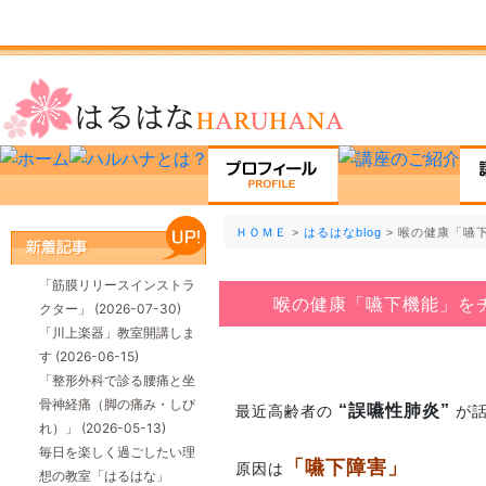
ＨＯＭＥ
>
はるはなblog
> 喉の健康「嚥
「筋膜リリースインストラ
喉の健康「嚥下機能」を
クター」
(2026-07-30)
「川上楽器」教室開講しま
す
(2026-06-15)
「整形外科で診る腰痛と坐
骨神経痛（脚の痛み・しび
“誤嚥性肺炎”
最近高齢者の
が
れ）」
(2026-05-13)
毎日を楽しく過ごしたい理
「嚥下障害」
原因は
想の教室「はるはな」