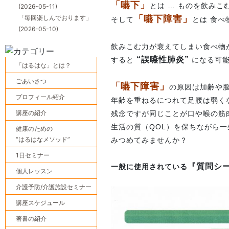
「嚥下」
とは … ものを飲みこ
(2026-05-11)
「毎回楽しんでおります」
「嚥下障害」
そして
とは 食
(2026-05-10)
飲みこむ力が衰えてしまい食べ物
“誤嚥性肺炎”
すると
になる可能
「はるはな」とは？
ごあいさつ
「嚥下障害」
の原因は加齢や
プロフィール紹介
年齢を重ねるにつれて足腰は弱く
講座の紹介
残念ですが同じことが口や喉の筋
生活の質（QOL）を保ちながら
健康のための
“はるはなメソッド”
みつめてみませんか？
1日セミナー
『質問シ
一般に使用されている
個人レッスン
介護予防/介護施設セミナー
講座スケジュール
著書の紹介