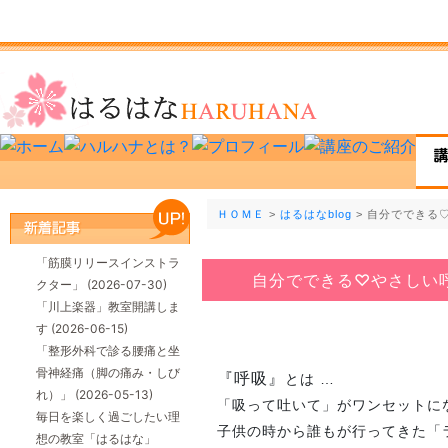
ＨＯＭＥ
>
はるはなblog
> 自分でできる
「筋膜リリースインストラ
自分でできる♡やさしい
クター」
(2026-07-30)
「川上楽器」教室開講しま
す
(2026-06-15)
「整形外科で診る腰痛と坐
骨神経痛（脚の痛み・しび
『呼吸』
とは …
れ）」
(2026-05-13)
「吸って吐いて」がワンセットに
毎日を楽しく過ごしたい理
子供の時から誰もが行ってきた「
想の教室「はるはな」