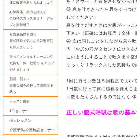
を「スウー」と音をさせながら吐
体に酸素を取り入れましょう
③ 息を吐ききったら唇をくっつけ
心肺機能、筋力を鍛えて
してください）
全身持久力（スタミナ）アッ
プと姿勢矯正
息を吐きだすときはお腹がへっこ
下さい（正確にはお腹周り全体・
骨盤底筋群を強化
腹式呼吸で気になる骨盤底筋
④ 次は同じことをしながら息を
も鍛えましょう
う（お尻の穴が２センチ位ひきあ
歌ってメンタルトレーニング
このようにすることで吐き出す空
気持ち・体・歌唱力 をアップ
ゆっくりリラックスした気持ちで
鍛えましょう
脳活・脳トレ
1回に行う回数は５回程度でよい
健康な脳を維持して認知症予
1日数回行って体に感覚を覚えこ
防も
回数をたくさんするのではなく 
レッスン曲例
1日セミナー
正しい腹式呼吸は歌の基本
個人レッスン
介護予防/介護施設セミナー
腹式呼吸で歌うと喉への負担が少な