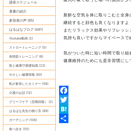
講座スケジュール
著書の紹介
新鮮な空気を体に取りこむと全身
参加者の声 (65)
継続すると顔色も良くなりますよ
はるはなブログ (481)
またリラックス効果やリフレッシュ
気持ち良いですからマイペースで
Youtube動画 (2)
ストロートレーニング (5)
気がついた時に短い時間で取り組
表情筋トレーニング (8)
健康維持のためにも是非習慣にし
歌と健康♡基礎知識 (23)
やさしい健康情報 (90)
私が参加したセミナー (58)
介護のお話 (12)
Facebook
グリーフケア（悲嘆回復） (2)
Twitter
はるはな先生の独り言 (89)
Hatena
ガーデニング (106)
共
食べ歩き (55)