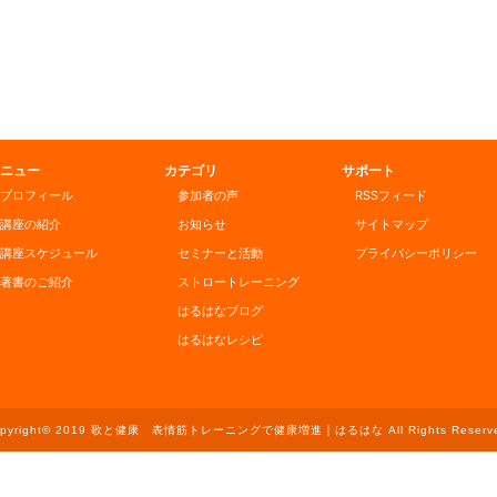
ニュー
カテゴリ
サポート
プロフィール
参加者の声
RSSフィード
講座の紹介
お知らせ
サイトマップ
講座スケジュール
セミナーと活動
プライバシーポリシー
著書のご紹介
ストロートレーニング
はるはなブログ
はるはなレシピ
opyright© 2019 歌と健康 表情筋トレーニングで健康増進｜はるはな All Rights Reserve