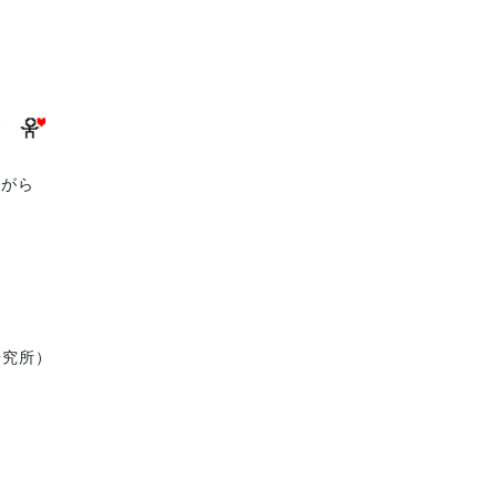
た
です
ながら
究所）