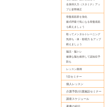
全身持久力（スタミナ）アッ
プと姿勢矯正
骨盤底筋群を強化
腹式呼吸で気になる骨盤底筋
も鍛えましょう
歌ってメンタルトレーニング
気持ち・体・歌唱力 をアップ
鍛えましょう
脳活・脳トレ
健康な脳を維持して認知症予
防も
レッスン曲例
1日セミナー
個人レッスン
介護予防/介護施設セミナー
講座スケジュール
著書の紹介