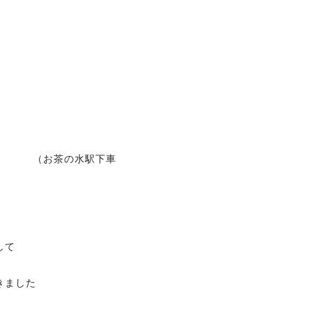
駅下車
して
きました