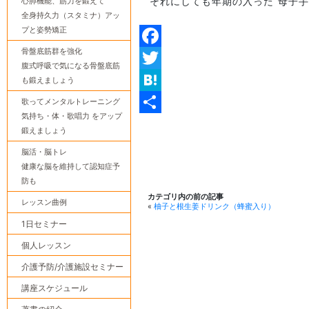
心肺機能、筋力を鍛えて
それにしても年期の入った”母子手
全身持久力（スタミナ）アッ
プと姿勢矯正
骨盤底筋群を強化
Facebook
腹式呼吸で気になる骨盤底筋
Twitter
も鍛えましょう
Hatena
歌ってメンタルトレーニング
気持ち・体・歌唱力 をアップ
共
鍛えましょう
有
脳活・脳トレ
健康な脳を維持して認知症予
防も
カテゴリ内の前の記事
レッスン曲例
«
柚子と根生姜ドリンク（蜂蜜入り）
1日セミナー
個人レッスン
介護予防/介護施設セミナー
講座スケジュール