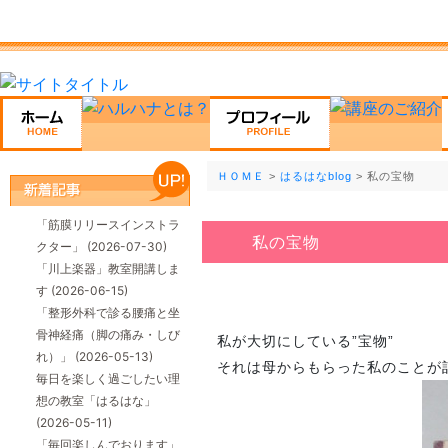
ＨＯＭＥ
>
はるはなblog
> 私の宝物
「筋膜リリースインストラ
私の宝物
クター」
(2026-07-30)
「川上楽器」教室開講しま
す
(2026-06-15)
「整形外科で診る腰痛と坐
骨神経痛（脚の痛み・しび
私が大切にしている”宝物”
れ）」
(2026-05-13)
それは母からもらった私のことが
毎日を楽しく過ごしたい理
想の教室「はるはな」
(2026-05-11)
「毎回楽しんでおります」