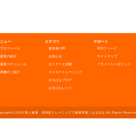
ニュー
カテゴリ
サポート
プロフィール
参加者の声
RSSフィード
講座の紹介
お知らせ
サイトマップ
講座スケジュール
セミナーと活動
プライバシーポリシー
著書のご紹介
ストロートレーニング
はるはなブログ
はるはなレシピ
opyright© 2019 歌と健康 表情筋トレーニングで健康増進｜はるはな All Rights Reserve