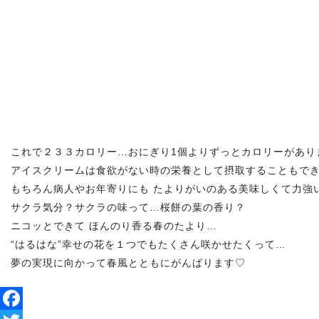
これで２３３カロリー…おにぎり1個よりずっとカロリーがあり
アイスクリームは食欲がない時の栄養として摂取することもで
もちろん病人やお年寄りにも たよりがいのある美味しくて力強
サクラ気分？サクラの味って…桜餅の葉の香り？
ニコッとできて ほんのり香る春のたより…
“はるはな”幸せの花を１つでもたくさん咲かせたくって…
夢の実現に向かって春風とともにがんばります♡