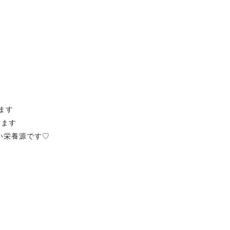
ます
きます
い栄養源です♡