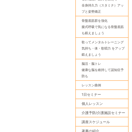
全身持久力（スタミナ）アッ
プと姿勢矯正
骨盤底筋群を強化
腹式呼吸で気になる骨盤底筋
も鍛えましょう
歌ってメンタルトレーニング
気持ち・体・歌唱力 をアップ
鍛えましょう
脳活・脳トレ
健康な脳を維持して認知症予
防も
レッスン曲例
1日セミナー
個人レッスン
介護予防/介護施設セミナー
講座スケジュール
著書の紹介