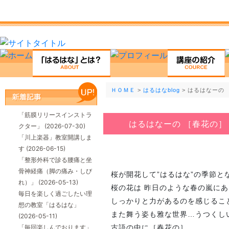
ＨＯＭＥ
>
はるはなblog
> はるはなーの
「筋膜リリースインストラ
はるはなーの ［春花の］
クター」
(2026-07-30)
「川上楽器」教室開講しま
す
(2026-06-15)
「整形外科で診る腰痛と坐
骨神経痛（脚の痛み・しび
桜が開花して”はるはな”の季節と
れ）」
(2026-05-13)
桜の花は 昨日のような春の嵐に
毎日を楽しく過ごしたい理
しっかりと力があるのを感じるこ
想の教室「はるはな」
また舞う姿も雅な世界…うつくし
(2026-05-11)
「毎回楽しんでおります」
古語の中に［春花の］