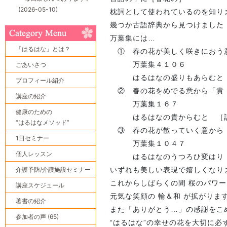
(2026-05-10)
枕詞として使われているのを知り
幾つか古語辞典から見つけました
万葉集には…
「はるはな」とは？
① 春の花が美しく咲きにおう
万葉集４１０６
ごあいさつ
はるはなの盛りもあらむと 
プロフィール紹介
② 春の花をめでる意から「貴
講座の紹介
万葉集１６７
健康のための
はるはなの貴からむと ［訳
“はるはなメソッド”
③ 春の花が散っていく意から
1日セミナー
万葉集１０４７
個人レッスン
はるはなのうつろひ変はり 
介護予防/介護施設セミナー
いずれも美しい表現で嬉しくなり
これからしばらくの間 桜のパワ
講座スケジュール
元気な笑顔の 輪＆和 が拡がりま
著書の紹介
また「ありがとう…」の感謝をこ
参加者の声 (65)
“はるはな”の幸せの花を大切に必