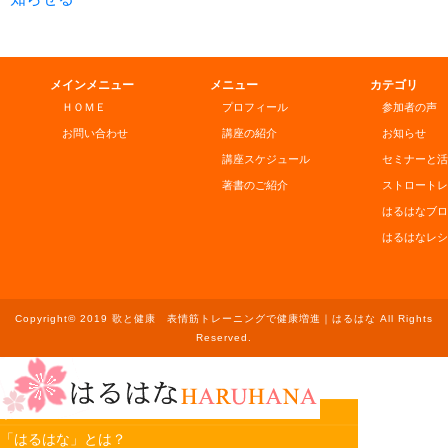
メインメニュー
メニュー
カテゴリ
ＨＯＭＥ
プロフィール
参加者の声
お問い合わせ
講座の紹介
お知らせ
講座スケジュール
セミナーと活
著書のご紹介
ストロートレ
はるはなブロ
はるはなレシ
Copyright© 2019 歌と健康 表情筋トレーニングで健康増進｜はるはな All Rights
Reserved.
ホーム
「はるはな」とは？