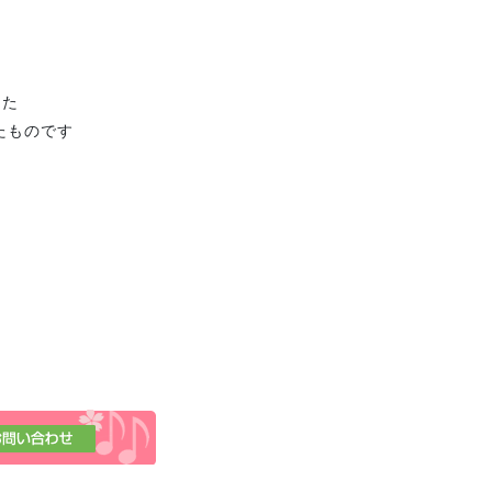
」
した
たものです