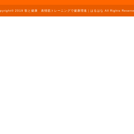
opyright© 2019 歌と健康 表情筋トレーニングで健康増進｜はるはな All Rights Reserve