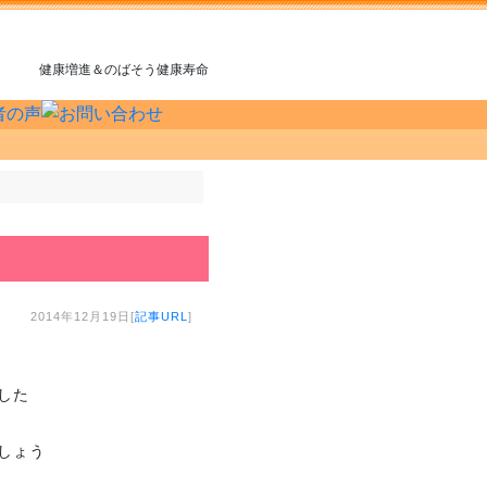
健康増進＆のばそう健康寿命
2014年12月19日[
記事URL
]
した
しょう