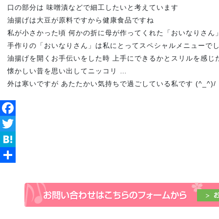
口の部分は 味噌漬などで細工したいと考えています
油揚げは大豆が原料ですから健康食品ですね
私が小さかった頃 何かの折に母が作ってくれた「おいなりさん
手作りの「おいなりさん」は私にとってスペシャルメニューで
油揚げを開くお手伝いをした時 上手にできるかとスリルを感じ
懐かしい昔を思い出してニッコリ …
外は寒いですが あたたかい気持ちで過ごしている私です (^_^)/
Facebook
Twitter
Hatena
共
有