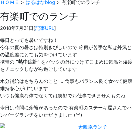
ＨＯＭＥ
>
はるはなblog
> 有楽町でのランチ
有楽町でのランチ
2018年7月21日[
記事URL
]
毎日とっても暑いですね！
今年の夏の暑さは特別きびしいので 冷房が苦手な私は外気と
の温度差にとても気をつけています
携帯の
“熱中症計”
をバックの外につけてこまめに気温と湿度
をチェックしながら過ごしています
水分補給はもちろんのこと … 食事もバランス良く食べて健康
維持を心がけています
いつも健康な体でなくては笑顔でお仕事できませんものね …
今日は時間に余裕があったので 有楽町のステーキ屋さんでハ
ンバーグランチをいただきました (^^)