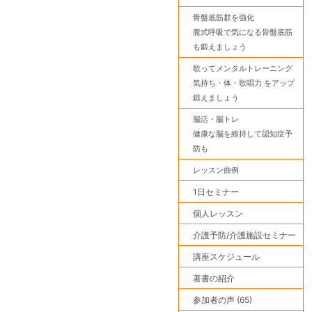
骨盤底筋群を強化
腹式呼吸で気になる骨盤底筋
も鍛えましょう
歌ってメンタルトレーニング
気持ち・体・歌唱力 をアップ
鍛えましょう
脳活・脳トレ
健康な脳を維持して認知症予
防も
レッスン曲例
1日セミナー
個人レッスン
介護予防/介護施設セミナー
講座スケジュール
著書の紹介
参加者の声 (65)