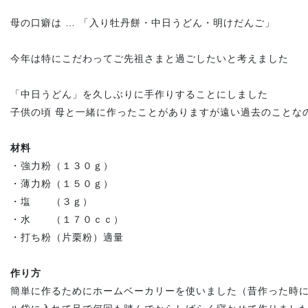
母の口癖は … 「入り牡丹餅・中日うどん・明けだんご」
今年は特にこだわってご先祖さまと過ごしたいと考えました
「中日うどん」を久しぶりに手作りすることにしました
子供の頃 母と一緒に作ったことがありますが遠い過去のことな
材料
・強力粉（１３０ｇ）
・薄力粉（１５０ｇ）
・塩 （３ｇ）
・水 （１７０ｃｃ）
・打ち粉（片栗粉）適量
作り方
簡単に作るためにホームベーカリーを使いました（昔作った時