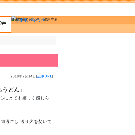
健康増進＆のばそう健康寿命
2018年7月14日[
記事URL
]
ちうどん」
供心にとても嬉しく感じら
間過ごし 送り火を焚いて