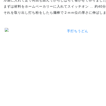
ル袋に入れて足で何回も踏んでからしばらく寝かせて作りまし
まずは材料をホームベーカリーに入れてスイッチオン … 約40
それを取り出し打ち粉をしたら麺棒で２ｍｍ位の厚さに伸ばし