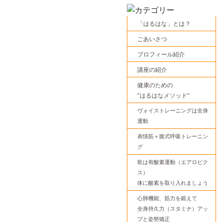
「はるはな」とは？
ごあいさつ
プロフィール紹介
講座の紹介
健康のための
“はるはなメソッド”
ヴォイストレーニングは全身
運動
表情筋＋腹式呼吸トレーニン
グ
歌は有酸素運動（エアロビク
ス）
体に酸素を取り入れましょう
心肺機能、筋力を鍛えて
全身持久力（スタミナ）アッ
プと姿勢矯正