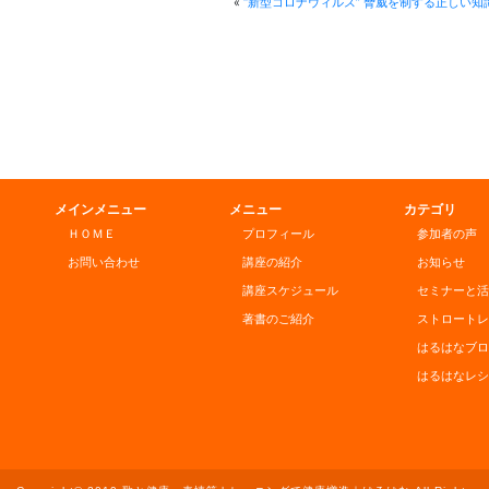
«
“新型コロナウィルス” 脅威を制する正しい知
メインメニュー
メニュー
カテゴリ
ＨＯＭＥ
プロフィール
参加者の声
お問い合わせ
講座の紹介
お知らせ
講座スケジュール
セミナーと活
著書のご紹介
ストロートレ
はるはなブロ
はるはなレシ