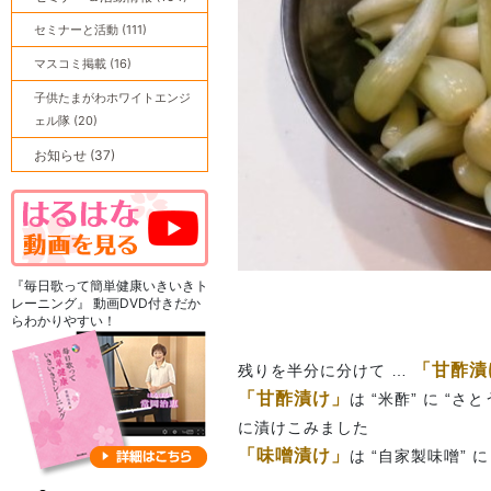
セミナーと活動 (111)
マスコミ掲載 (16)
子供たまがわホワイトエンジ
ェル隊 (20)
お知らせ (37)
『毎日歌って簡単健康いきいきト
レーニング』 動画DVD付きだか
らわかりやすい！
「甘酢漬
残りを半分に分けて …
「甘酢漬け」
は “米酢” に “
に漬けこみました
「味噌漬け」
は “自家製味噌” 