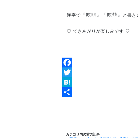
『辣韭』『辣韮』
漢字で
と書き
♡ できあがりが楽しみです ♡
Facebook
Twitter
Hatena
共
有
カテゴリ内の前の記事