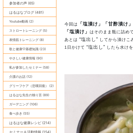
参加者の声 (65)
はるはなブログ (481)
Youtube動画 (2)
「塩漬け」「甘酢漬け
今回は
ストロートレーニング (5)
「塩漬け」
はそのまま瓶に詰め
“塩出し”
あとは
してから漬けこ
表情筋トレーニング (8)
“塩出し”
1日かけて
したら水けを
歌と健康♡基礎知識 (23)
やさしい健康情報 (90)
私が参加したセミナー (58)
介護のお話 (12)
グリーフケア（悲嘆回復） (2)
はるはな先生の独り言 (89)
ガーデニング (106)
食べ歩き (55)
はるはな健康レシピ (214)
セミナー＆活動情報 (154)