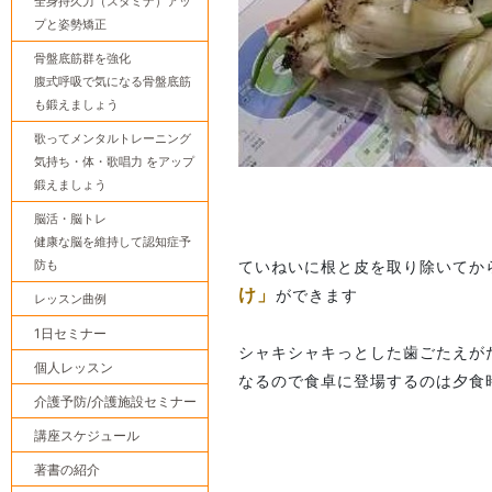
全身持久力（スタミナ）アッ
プと姿勢矯正
骨盤底筋群を強化
腹式呼吸で気になる骨盤底筋
も鍛えましょう
歌ってメンタルトレーニング
気持ち・体・歌唱力 をアップ
鍛えましょう
脳活・脳トレ
健康な脳を維持して認知症予
防も
ていねいに根と皮を取り除いてから
け」
ができます
レッスン曲例
1日セミナー
シャキシャキっとした歯ごたえがた
個人レッスン
なるので食卓に登場するのは夕食
介護予防/介護施設セミナー
講座スケジュール
著書の紹介