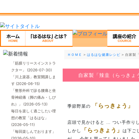
ＨＯＭＥ
>
はるはな健康レシピ
> 自家製
「筋膜リリースインストラ
クター」
(2026-07-30)
自家製「辣韭（らっきょ
「川上楽器」教室開講しま
す
(2026-06-15)
「整形外科で診る腰痛と坐
骨神経痛（脚の痛み・しび
れ）」
(2026-05-13)
「らっきょう」
季節野菜の
毎日を楽しく過ごしたい理
想の教室「はるはな」
店頭で見かけると … つい手作り
(2026-05-11)
「らっきょう」
しかし
は下ご
「毎回楽しんでおります」
(2026-05-10)
が … 今年も買ってしまいました