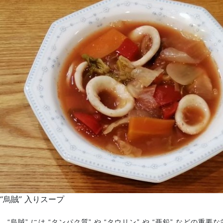
“烏賊” 入りスープ
“烏賊” には “タンパク質” や “タウリン” や “亜鉛” などの