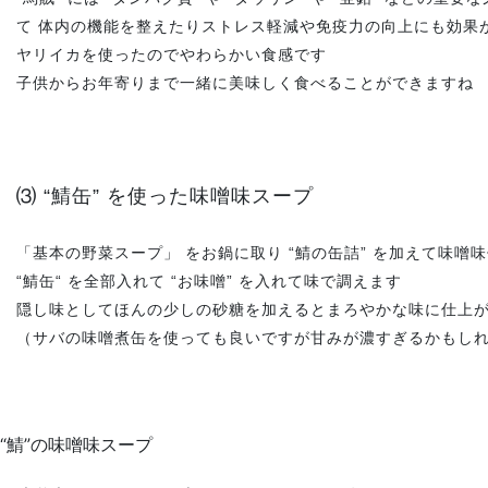
て 体内の機能を整えたりストレス軽減や免疫力の向上にも効果
ヤリイカを使ったのでやわらかい食感です
子供からお年寄りまで一緒に美味しく食べることができますね
⑶ “鯖缶” を使った味噌味スープ
「基本の野菜スープ」 をお鍋に取り “鯖の缶詰” を加えて味噌
“鯖缶“ を全部入れて “お味噌” を入れて味で調えます
隠し味としてほんの少しの砂糖を加えるとまろやかな味に仕上
（サバの味噌煮缶を使っても良いですが甘みが濃すぎるかもし
“鯖”の味噌味スープ