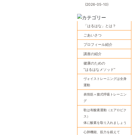
(2026-05-10)
「はるはな」とは？
ごあいさつ
プロフィール紹介
講座の紹介
健康のための
“はるはなメソッド”
ヴォイストレーニングは全身
運動
表情筋＋腹式呼吸トレーニン
グ
歌は有酸素運動（エアロビク
ス）
体に酸素を取り入れましょう
心肺機能、筋力を鍛えて