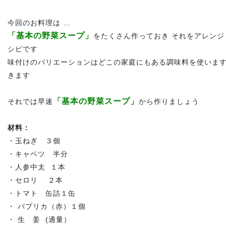
今回のお料理は …
「基本の野菜スープ」
をたくさん作っておき それをアレンジ
シピです
味付けのバリエーションはどこの家庭にもある調味料を使いま
きます
「基本の野菜スープ」
それでは早速
から作りましょう
材料：
・玉ねぎ ３個
・キャベツ 半分
・
人参中太 １本
・セロリ ２本
・トマト 缶詰１缶
・ パプリカ（赤）１個
・ 生 姜 (適量）