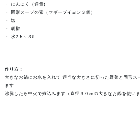
・ にんにく（適量)
・ 固形スープの素（マギーブイヨン３個）
・ 塩
・ 胡椒
・ 水2.5～３ℓ
作り方：
大きなお鍋にお水を入れて 適当な大きさに切った野菜と固形ス
ます
沸騰したら中火で煮込みます（直径３０㎝の大きなお鍋を使い