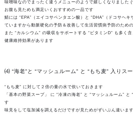
味噌味なのでまったく違うメニューのようで嬉しくなりました (^
お腹も見ためも満足いくおすすめの一品です
鯖には “EPA”（エイコサペンタエン酸）と “DHA”（ドコサ
ていますから動脈硬化の予防＆改善して生活習慣病予防のため
また “カルシウム” の吸収をサポートする “ビタミンD” も多
健康維持効果があります
⑷ “海老”と “マッシュルーム” と “もち麦” 入りス
“もち麦” に対して２倍の量の水で炊いておきます
「基本の野菜スープ」 に “冷凍の海老” と “マッシュルーム” と
す
味見をして塩加減を調えるだけですが見ためがずいぶん違いま