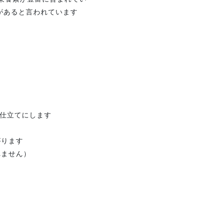
があると言われています
味仕立てにします
がります
れません）