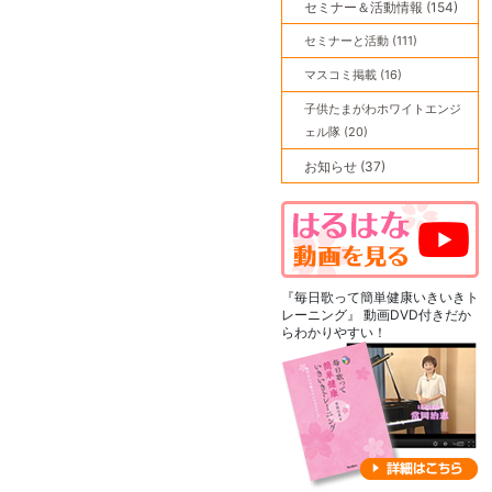
セミナー＆活動情報 (154)
セミナーと活動 (111)
マスコミ掲載 (16)
子供たまがわホワイトエンジ
ェル隊 (20)
お知らせ (37)
『毎日歌って簡単健康いきいきト
レーニング』 動画DVD付きだか
らわかりやすい！