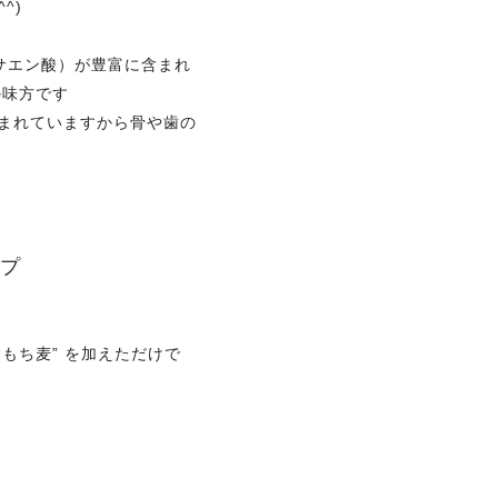
^)
ヘキサエン酸）が豊富に含まれ
の味方です
く含まれていますから骨や歯の
ープ
 “もち麦” を加えただけで
す