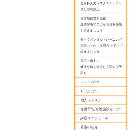
全身持久力（スタミナ）アッ
プと姿勢矯正
骨盤底筋群を強化
腹式呼吸で気になる骨盤底筋
も鍛えましょう
歌ってメンタルトレーニング
気持ち・体・歌唱力 をアップ
鍛えましょう
脳活・脳トレ
健康な脳を維持して認知症予
防も
レッスン曲例
1日セミナー
個人レッスン
介護予防/介護施設セミナー
講座スケジュール
著書の紹介