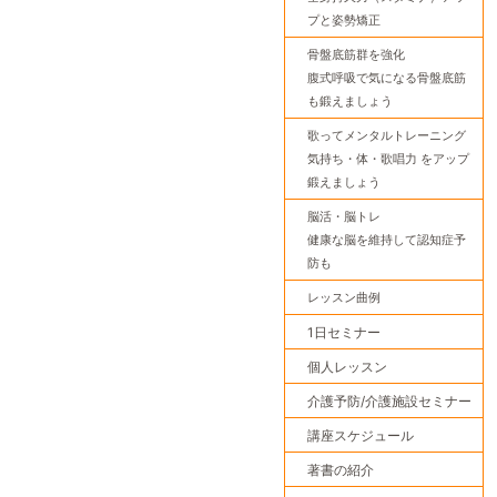
プと姿勢矯正
骨盤底筋群を強化
腹式呼吸で気になる骨盤底筋
も鍛えましょう
歌ってメンタルトレーニング
気持ち・体・歌唱力 をアップ
鍛えましょう
脳活・脳トレ
健康な脳を維持して認知症予
防も
レッスン曲例
1日セミナー
個人レッスン
介護予防/介護施設セミナー
講座スケジュール
著書の紹介