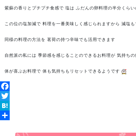
紫蘇の香りとプチプチ食感で 塩は ふだんの卵料理の半分くら
この位の塩加減で 料理を一番美味しく感じられますから 減塩
同様の料理の方法を 茗荷の持つ辛味でも活用できます
自然派の私には 季節感を感じることのできるお料理が 気持ち
体が喜ぶお料理で 体も気持ちもリセットできるようです
Facebook
Twitter
Hatena
共
有