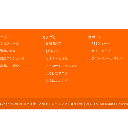
ニュー
カテゴリ
サポート
プロフィール
参加者の声
RSSフィード
講座の紹介
お知らせ
サイトマップ
講座スケジュール
セミナーと活動
プライバシーポリシー
著書のご紹介
ストロートレーニング
はるはなブログ
はるはなレシピ
opyright© 2019 歌と健康 表情筋トレーニングで健康増進｜はるはな All Rights Reserve