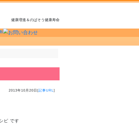
健康増進＆のばそう健康寿命
2013年10月20日[
記事URL
]
シピ です