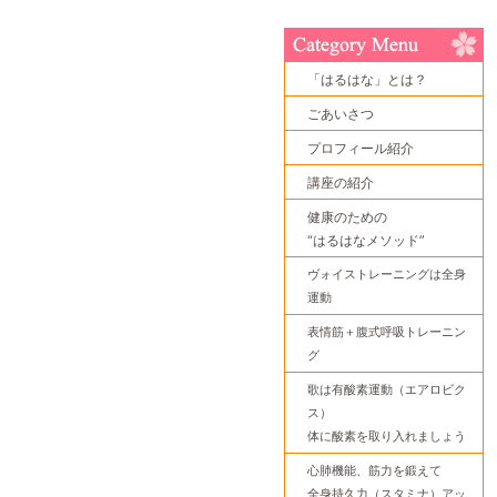
「はるはな」とは？
ごあいさつ
プロフィール紹介
講座の紹介
健康のための
“はるはなメソッド”
ヴォイストレーニングは全身
運動
表情筋＋腹式呼吸トレーニン
グ
歌は有酸素運動（エアロビク
ス）
体に酸素を取り入れましょう
心肺機能、筋力を鍛えて
全身持久力（スタミナ）アッ