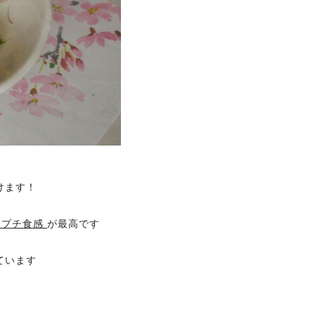
けます！
チプチ食感
が最高です
ています