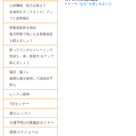
«
ケーキ “はる” を楽しみました
心肺機能、筋力を鍛えて
全身持久力（スタミナ）アッ
プと姿勢矯正
骨盤底筋群を強化
腹式呼吸で気になる骨盤底筋
も鍛えましょう
歌ってメンタルトレーニング
気持ち・体・歌唱力 をアップ
鍛えましょう
脳活・脳トレ
健康な脳を維持して認知症予
防も
レッスン曲例
1日セミナー
個人レッスン
介護予防/介護施設セミナー
講座スケジュール