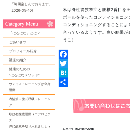
「毎回楽しんでおります」
私は脊柱管狭窄症と腰椎2番目を
(2026-05-10)
ボールを使ったコンディショニン
コンディショニングすることによ
合っているようです。良い結果が
「はるはな」とは？
うこ）
ごあいさつ
プロフィール紹介
講座の紹介
Facebook
健康のための
Twitter
“はるはなメソッド”
Hatena
ヴォイストレーニングは全身
運動
共
表情筋＋腹式呼吸トレーニン
有
グ
歌は有酸素運動（エアロビク
ス）
体に酸素を取り入れましょう
カテゴリ内の前の記事