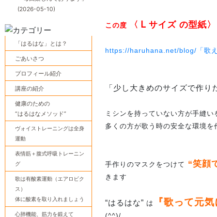
(2026-05-10)
Ｌ
〈
サイズ の型紙〉
この度
「はるはな」とは？
https://haruhana.net/bl
ごあいさつ
プロフィール紹介
「少し大きめのサイズで作り
講座の紹介
健康のための
ミシンを持っていない方が手縫い
“はるはなメソッド”
多くの方が歌う時の安全な環境を
ヴォイストレーニングは全身
運動
表情筋＋腹式呼吸トレーニン
“笑顔
グ
手作りのマスクをつけて
きます
歌は有酸素運動（エアロビク
ス）
体に酸素を取り入れましょう
『歌って元気
“はるはな”
は
心肺機能、筋力を鍛えて
(^^)/