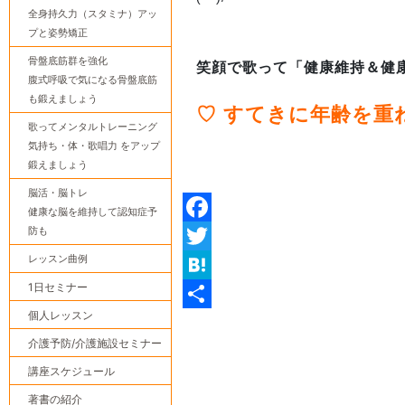
全身持久力（スタミナ）アッ
プと姿勢矯正
骨盤底筋群を強化
笑顔で歌って「健康維持＆健
腹式呼吸で気になる骨盤底筋
も鍛えましょう
♡ すてきに年齢を重
歌ってメンタルトレーニング
気持ち・体・歌唱力 をアップ
鍛えましょう
脳活・脳トレ
健康な脳を維持して認知症予
防も
Facebook
レッスン曲例
Twitter
1日セミナー
Hatena
個人レッスン
共
介護予防/介護施設セミナー
有
講座スケジュール
著書の紹介