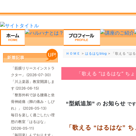
ＨＯＭＥ
>
はるはなblog
> 「歌える “は
「筋膜リリースインストラ
「歌える “はるはな” ち
クター」
(2026-07-30)
「川上楽器」教室開講しま
す
(2026-06-15)
「整形外科で診る腰痛と坐
骨神経痛（脚の痛み・しび
“型紙追加”
お知らせ
の
で
れ）」
(2026-05-13)
毎日を楽しく過ごしたい理
想の教室「はるはな」
「歌える “はるはな” 
(2026-05-11)
「毎回楽しんでおります」