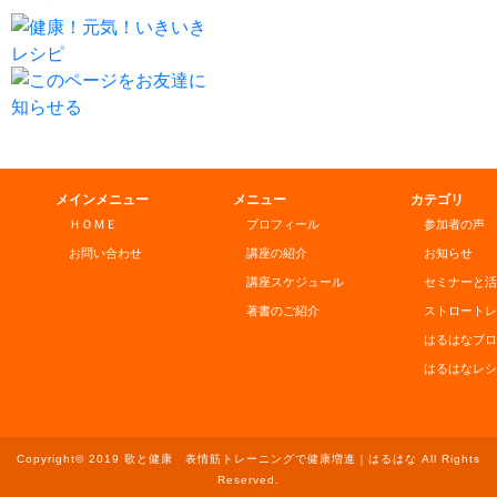
メインメニュー
メニュー
カテゴリ
ＨＯＭＥ
プロフィール
参加者の声
お問い合わせ
講座の紹介
お知らせ
講座スケジュール
セミナーと活
著書のご紹介
ストロートレ
はるはなブロ
はるはなレシ
Copyright© 2019 歌と健康 表情筋トレーニングで健康増進｜はるはな All Rights
Reserved.