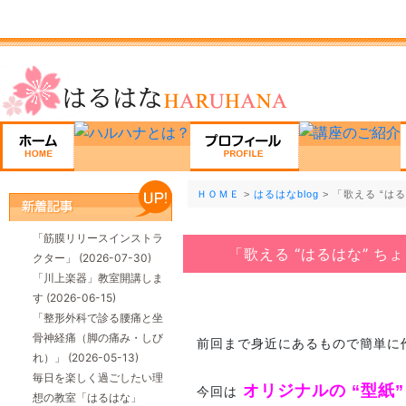
ＨＯＭＥ
>
はるはなblog
> 「歌える “は
「筋膜リリースインストラ
「歌える “はるはな” ち
クター」
(2026-07-30)
「川上楽器」教室開講しま
す
(2026-06-15)
「整形外科で診る腰痛と坐
骨神経痛（脚の痛み・しび
前回まで身近にあるもので簡単に
れ）」
(2026-05-13)
毎日を楽しく過ごしたい理
オリジナルの
“型紙
今回は
想の教室「はるはな」