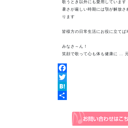
歌うとき以外にも愛用しています (^
暑さが厳しい時期には顎が解放さ
ります
皆様方の日常生活にお役に立てば
みなさ～ん！
笑顔で歌って心も体も健康に … 
Facebook
Twitter
Hatena
共
有