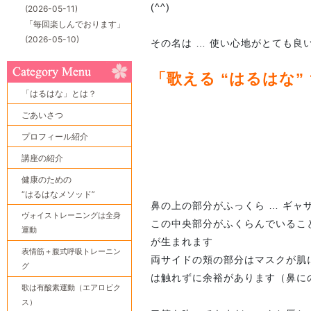
(^^)
(2026-05-11)
「毎回楽しんでおります」
(2026-05-10)
その名は … 使い心地がとても良い
「歌える “はるはな
「はるはな」とは？
ごあいさつ
プロフィール紹介
講座の紹介
健康のための
“はるはなメソッド”
鼻の上の部分がふっくら … ギャ
ヴォイストレーニングは全身
この中央部分がふくらんでいるこ
運動
が生まれます
表情筋＋腹式呼吸トレーニン
両サイドの頬の部分はマスクが肌
グ
は触れずに余裕があります（鼻に
歌は有酸素運動（エアロビク
ス）