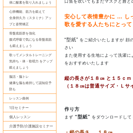
口笛を吹いてもまだマスクと唇との間
体に酸素を取り入れましょう
心肺機能、筋力を鍛えて
安心して表情豊かに … 
全身持久力（スタミナ）アッ
歌を愛する人たちにとって 
プと姿勢矯正
骨盤底筋群を強化
“型紙”
腹式呼吸で気になる骨盤底筋
をご紹介いたしますが 顔
も鍛えましょう
さい
歌ってメンタルトレーニング
また使用する生地によって洗濯に
気持ち・体・歌唱力 をアップ
をおすすめいたします
鍛えましょう
脳活・脳トレ
縦の長さが１８㎝ と１５ｃｍ
健康な脳を維持して認知症予
（１８㎝は普通サイズ・Ｌサ
防も
レッスン曲例
1日セミナー
作り方
“型紙”
個人レッスン
まず
をダウンロードして
介護予防/介護施設セミナー
・縦の長さ … １８㎝