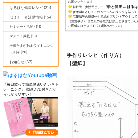
お願いいたします
『歌と健康 … はる
💛 転載元・参照元として
はるはな健康レシピ (214)
💛 参考URLとしてこのページへのリンクを貼っ
💛 広報誌等の紙媒体や型紙をプリントアウトし
セミナー＆活動情報 (154)
（注意事項） 当型紙のみ販売は禁止とさせていた
ご理解のほどよろしくお願いいたします
セミナーと活動 (111)
マスコミ掲載 (16)
子供たまがわホワイトエンジ
ェル隊 (20)
手作りレシピ（作り方）
お知らせ (37)
【型紙】
『毎日歌って簡単健康いきいきト
レーニング』 動画DVD付きだか
らわかりやすい！