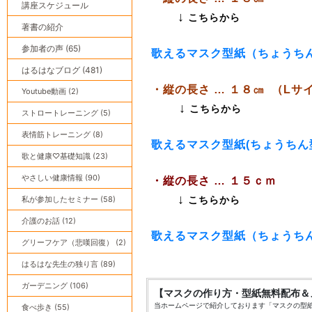
講座スケジュール
↓
こちらから
著書の紹介
参加者の声 (65)
歌えるマスク型紙（ちょうちん
はるはなブログ (481)
・縦の長さ … １８㎝ （Lサ
Youtube動画 (2)
↓
こちらから
ストロートレーニング (5)
表情筋トレーニング (8)
歌えるマスク型紙(ちょうちん型
歌と健康♡基礎知識 (23)
やさしい健康情報 (90)
・縦の長さ … １５ｃｍ
↓
私が参加したセミナー (58)
こちらから
介護のお話 (12)
歌えるマスク型紙（ちょうちん
グリーフケア（悲嘆回復） (2)
はるはな先生の独り言 (89)
ガーデニング (106)
【マスクの作り方・型紙無料配布＆
当ホームページで紹介しております「マスクの型
食べ歩き (55)