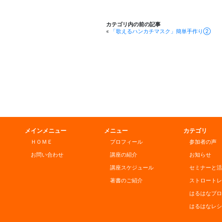
カテゴリ内の前の記事
«
「歌えるハンカチマスク」簡単手作り②
メインメニュー
メニュー
カテゴリ
ＨＯＭＥ
プロフィール
参加者の声
お問い合わせ
講座の紹介
お知らせ
講座スケジュール
セミナーと活
著書のご紹介
ストロートレ
はるはなブロ
はるはなレシ