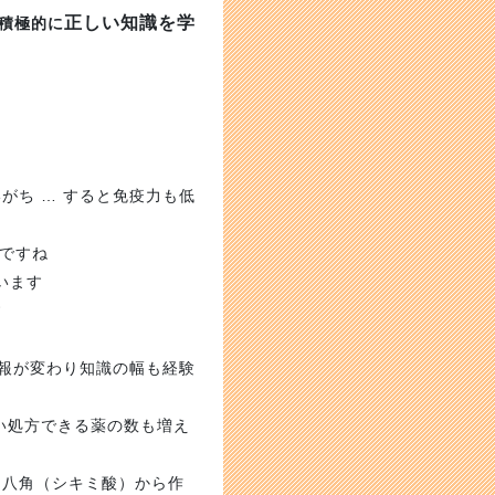
正しい知識を学
積極的に
がち … すると免疫力も低
切ですね
います
す
情報が変わり知識の幅も経験
い処方できる薬の数も増え
と八角（シキミ酸）から作