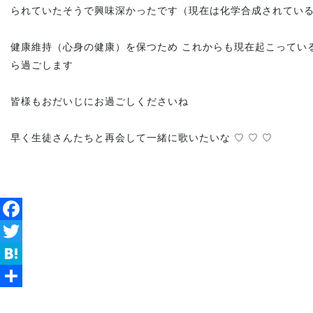
られていたそうで興味深かったです（現在は化学合成されてい
健康維持（心身の健康）を保つため これからも現在起こってい
ら過ごします
皆様もおだいじにお過ごしくださいね
早く生徒さんたちと再会して一緒に歌いたいな ♡ ♡ ♡
Facebook
Twitter
Hatena
共