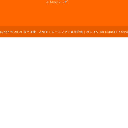
はるはなレシピ
opyright© 2019 歌と健康 表情筋トレーニングで健康増進｜はるはな All Rights Reserve