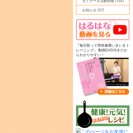
セミナー＆活動情報 (154)
お知らせ (37)
『毎日歌って簡単健康いきいきト
レーニング』 動画DVD付きだか
らわかりやすい！