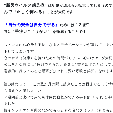
“新興ウイルス感染症”
は初動が遅れると拡大してしまうので
んで『正しく怖れる』
ことが大切です
『自分の安全は自分で守る』
“３密”
ためには
“手洗い” “うがい”
特に
を徹底することです
ストレスから心身も不調になるとモチベーションが落ちてしまい
下してしまいます
心の余裕（健康）を持つための時間づくり ＝ “心のケア” が大
私はそんな時には “感謝できることを３つ” 書き出すことにして
意識的に行ってみると緊張がほぐれて深い呼吸と笑顔になれま
読み終わって … この数か月の間に起きたことは目まぐるしく
も増えたと感じました
２週間前と比べてみても体内に血栓ができる事も解り それに伴
ました
抗インフルエンザ薬のなかでもっとも有名なタミフルはもとも