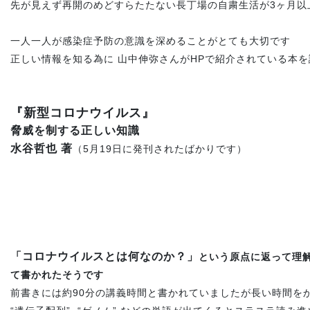
先が見えず再開のめどすらたたない長丁場の自粛生活が3ヶ月以
一人一人が感染症予防の意識を深めることがとても大切です
正しい情報を知る為に 山中伸弥さんがHPで紹介されている本
『新型コロナウイルス』
脅威を制する正しい知識
水谷哲也 著
（5月19日に発刊されたばかりです）
「コロナウイルスとは何なのか？」
という原点に返って理
て書かれたそうです
前書きには約90分の講義時間と書かれていましたが長い時間を