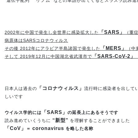
“遺伝子配列” “ゲノム” などの単語が出てくるとスラスラ読み
「SARS」
2002年に中国で発生し全世界に感染拡大した
（重
病原体はSARSコロナウィルス
「MERS」
その後 2012年にアラビア半島諸国で発生した
（中
「SARS-CoV-2」
そして 2019年12月に中国湖北省武漢市で
「コロナウィルス」
日本人は過去の
流行時に
感染者を出して
しいです
「SARS」
ウイルス学的には
の延長上にあるそうです
“新型”
読み進めていくうちに
を理解することができました
「CoV」
coronavirus
＝
を略した名称