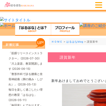
ＨＯＭＥ
>
はるはなblog
> 謹賀新年
「筋膜リリースインストラ
謹賀新年
クター」
(2026-07-30)
「川上楽器」教室開講しま
す
(2026-06-15)
「整形外科で診る腰痛と坐
骨神経痛（脚の痛み・しび
新年あけましておめでとうござい
れ）」
(2026-05-13)
毎日を楽しく過ごしたい理
想の教室「はるはな」
(2026-05-11)
「毎回楽しんでおります」