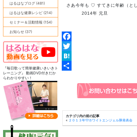
はるはなブログ (481)
さあ今年も ♡ すてきに年齢（と
はるはな健康レシピ (214)
2014年 元旦
はるはな 
セミナー＆活動情報 (154)
お知らせ (37)
Facebook
Twitter
Hatena
『毎日歌って簡単健康いきいきト
レーニング』 動画DVD付きだか
共
らわかりやすい！
有
カテゴリ内の前の記事
«
２０１３年♡ホワイトエンジェル隊発表会