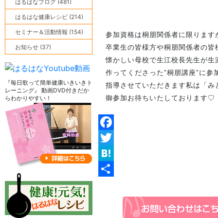
はるはなブログ (481)
はるはな健康レシピ (214)
セミナー＆活動情報 (154)
参加資格は桐朋関係者に限ります
お知らせ (37)
卒業生の皆様方や桐朋関係者の皆
懐かしい母校で生江校長先生が生
作ってくださった”桐朋講座”に参
『毎日歌って簡単健康いきいきト
指導させていただきます私は「み
レーニング』 動画DVD付きだか
御参加お待ちいたしております♡
らわかりやすい！
Facebook
Twitter
Hatena
共
有