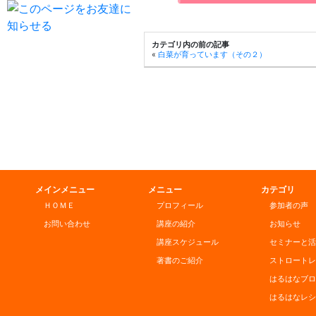
カテゴリ内の前の記事
«
白菜が育っています（その２）
メインメニュー
メニュー
カテゴリ
ＨＯＭＥ
プロフィール
参加者の声
お問い合わせ
講座の紹介
お知らせ
講座スケジュール
セミナーと活
著書のご紹介
ストロートレ
はるはなブロ
はるはなレシ