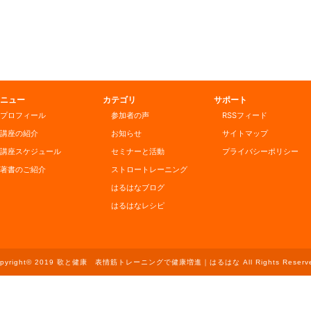
ニュー
カテゴリ
サポート
プロフィール
参加者の声
RSSフィード
講座の紹介
お知らせ
サイトマップ
講座スケジュール
セミナーと活動
プライバシーポリシー
著書のご紹介
ストロートレーニング
はるはなブログ
はるはなレシピ
opyright© 2019 歌と健康 表情筋トレーニングで健康増進｜はるはな All Rights Reserve