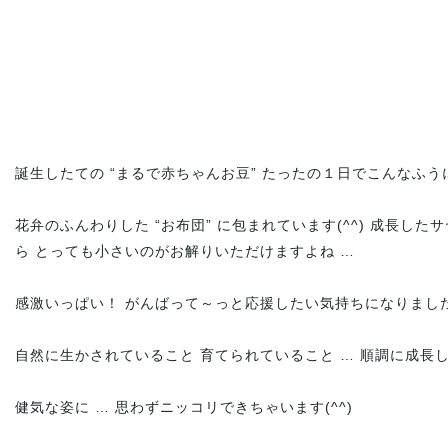
誕生したての “まるで赤ちゃんお豆” たったの１日でこんなふうに
花弁のふんわりした “お布団” に包まれています(^^) 成長し
ら とっても小さいのがお解りいただけますよね …
感激いっぱい！ がんばって～っと応援したい気持ちになりました
自然に生かされていること 育てられていること … 順調に成長
健気な姿に … 思わずニッコリできちゃいます(^^)