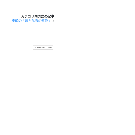
カテゴリ内の次の記事
季節の「蕗と昆布の煮物」
»