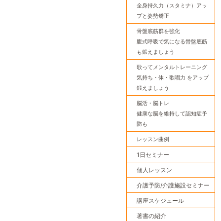
全身持久力（スタミナ）アッ
プと姿勢矯正
骨盤底筋群を強化
腹式呼吸で気になる骨盤底筋
も鍛えましょう
歌ってメンタルトレーニング
気持ち・体・歌唱力 をアップ
鍛えましょう
脳活・脳トレ
健康な脳を維持して認知症予
防も
レッスン曲例
1日セミナー
個人レッスン
介護予防/介護施設セミナー
講座スケジュール
著書の紹介