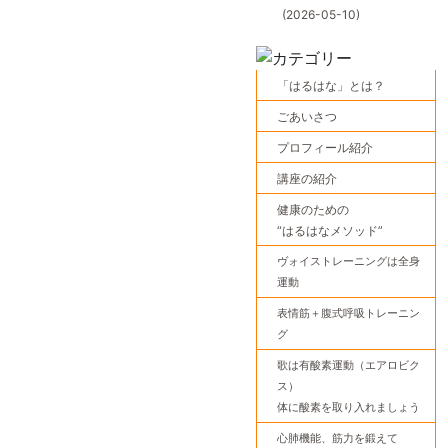
(2026-05-10)
「はるはな」とは？
ごあいさつ
プロフィール紹介
講座の紹介
健康のための
“はるはなメソッド”
ヴォイストレーニングは全身
運動
表情筋＋腹式呼吸トレーニン
グ
歌は有酸素運動（エアロビク
ス）
体に酸素を取り入れましょう
心肺機能、筋力を鍛えて