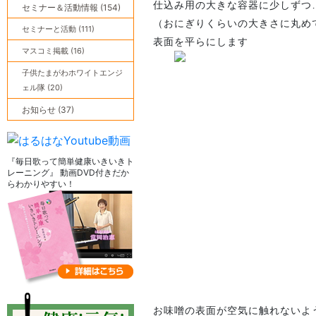
仕込み用の大きな容器に少しずつ
セミナー＆活動情報 (154)
（おにぎりくらいの大きさに丸め
セミナーと活動 (111)
表面を平らにします
マスコミ掲載 (16)
子供たまがわホワイトエンジ
ェル隊 (20)
お知らせ (37)
『毎日歌って簡単健康いきいきト
レーニング』 動画DVD付きだか
らわかりやすい！
お味噌の表面が空気に触れないよ