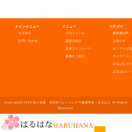
メインメニュー
メニュー
カテゴリ
ＨＯＭＥ
プロフィール
参加者の声
お問い合わせ
講座の紹介
お知らせ
講座スケジュール
セミナーと活
著書のご紹介
ストロートレ
はるはなブロ
はるはなレシ
Copyright© 2019 歌と健康 表情筋トレーニングで健康増進｜はるはな All Rights
Reserved.
ホーム