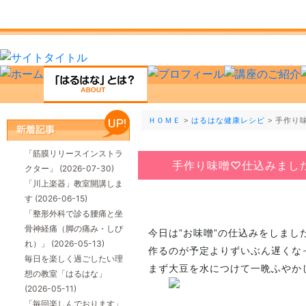
ＨＯＭＥ
>
はるはな健康レシピ
> 手作り
「筋膜リリースインストラ
手作り味噌♡仕込みまし
クター」
(2026-07-30)
「川上楽器」教室開講しま
す
(2026-06-15)
「整形外科で診る腰痛と坐
骨神経痛（脚の痛み・しび
今日は”お味噌”の仕込みをしまし
れ）」
(2026-05-13)
作るのが予定よりずいぶん遅くな
毎日を楽しく過ごしたい理
まず大豆を水につけて一晩ふやか
想の教室「はるはな」
(2026-05-11)
「毎回楽しんでおります」