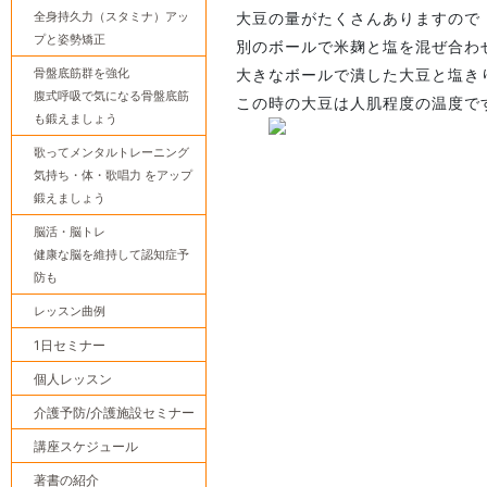
全身持久力（スタミナ）アッ
大豆の量がたくさんありますので
プと姿勢矯正
別のボールで米麹と塩を混ぜ合わ
骨盤底筋群を強化
大きなボールで潰した大豆と塩き
腹式呼吸で気になる骨盤底筋
この時の大豆は人肌程度の温度で
も鍛えましょう
歌ってメンタルトレーニング
気持ち・体・歌唱力 をアップ
鍛えましょう
脳活・脳トレ
健康な脳を維持して認知症予
防も
レッスン曲例
1日セミナー
個人レッスン
介護予防/介護施設セミナー
講座スケジュール
著書の紹介