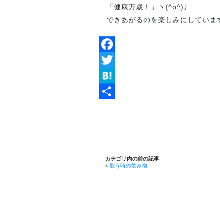
「健康万歳！」ヽ(^o^)丿
できあがるのを楽しみにしています (
Facebook
Twitter
Hatena
共
有
カテゴリ内の前の記事
«
歌う時の飲み物