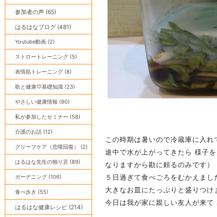
参加者の声 (65)
はるはなブログ (481)
Youtube動画 (2)
ストロートレーニング (5)
表情筋トレーニング (8)
歌と健康♡基礎知識 (23)
やさしい健康情報 (90)
私が参加したセミナー (58)
介護のお話 (12)
この時期は暑いので冷蔵庫に入れ
グリーフケア（悲嘆回復） (2)
途中で水が上がってきたら 様子
はるはな先生の独り言 (89)
なりますから勘に頼るのみです）
ガーデニング (106)
５日過ぎて食べごろをむかえまし
大きなお皿にたっぷりと盛りつけ
食べ歩き (55)
今日は我が家に親しい友人が来て
はるはな健康レシピ (214)