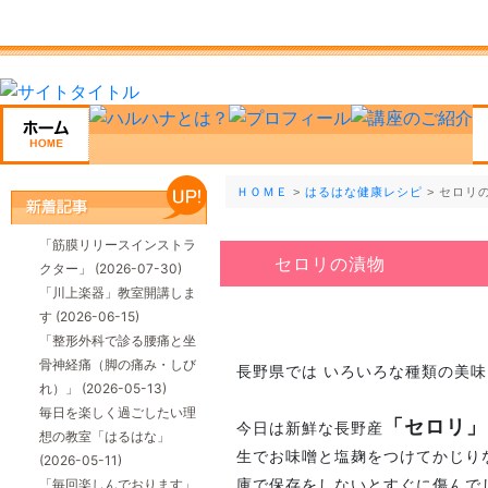
ＨＯＭＥ
>
はるはな健康レシピ
> セロリ
「筋膜リリースインストラ
セロリの漬物
クター」
(2026-07-30)
「川上楽器」教室開講しま
す
(2026-06-15)
「整形外科で診る腰痛と坐
骨神経痛（脚の痛み・しび
長野県では いろいろな種類の美味
れ）」
(2026-05-13)
毎日を楽しく過ごしたい理
「セロリ」
今日は新鮮な長野産
想の教室「はるはな」
生でお味噌と塩麹をつけてかじり
(2026-05-11)
「毎回楽しんでおります」
庫で保存をしないとすぐに傷んで