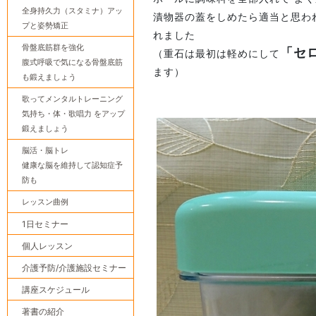
全身持久力（スタミナ）アッ
漬物器の蓋をしめたら適当と思わ
プと姿勢矯正
れました
骨盤底筋群を強化
「セ
（重石は最初は軽めにして
腹式呼吸で気になる骨盤底筋
ます）
も鍛えましょう
歌ってメンタルトレーニング
気持ち・体・歌唱力 をアップ
鍛えましょう
脳活・脳トレ
健康な脳を維持して認知症予
防も
レッスン曲例
1日セミナー
個人レッスン
介護予防/介護施設セミナー
講座スケジュール
著書の紹介