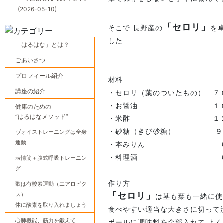
(2026-05-10)
「セロリ」
そこで 長野産の
を
した
「はるはな」とは？
ごあいさつ
プロフィール紹介
材料
講座の紹介
・セロリ（葉のついたもの） ７
・お醤油 １００
健康のための
“はるはなメソッド”
・米酢 １２０
・砂糖（きび砂糖） ９
ヴォイストレーニングは全身
運動
・本みりん ６０
・料理酒 ６０
表情筋＋腹式呼吸トレーニン
グ
作り方
歌は有酸素運動（エアロビク
ス）
「セロリ」
は茎も葉も一緒に使
体に酸素を取り入れましょう
食べやすい適当な大きさに切って
心肺機能、筋力を鍛えて
ボールに調味料を全部入れて よ