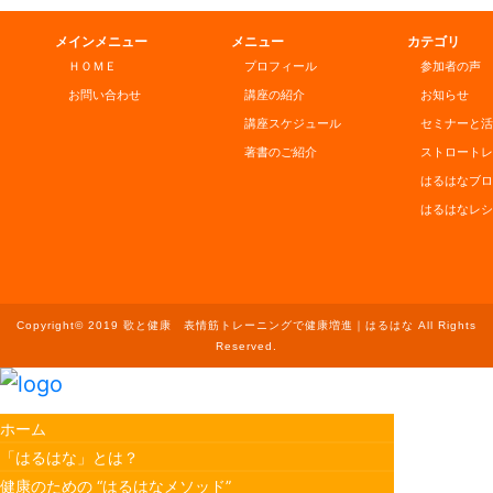
メインメニュー
メニュー
カテゴリ
ＨＯＭＥ
プロフィール
参加者の声
お問い合わせ
講座の紹介
お知らせ
講座スケジュール
セミナーと活
著書のご紹介
ストロートレ
はるはなブロ
はるはなレシ
Copyright© 2019 歌と健康 表情筋トレーニングで健康増進｜はるはな All Rights
Reserved.
ホーム
「はるはな」とは？
健康のための “はるはなメソッド”