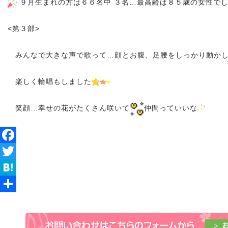
９月生まれの方は６６名中 ３名…最高齢は８５歳の女性で
<第３部>
みんなで大きな声で歌って…顔とお腹、足腰をしっかり動か
楽しく輪唱もしました
笑顔…幸せの花がたくさん咲いて
仲間っていいな
Facebook
Twitter
Hatena
共
有