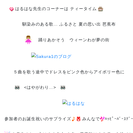
はるはな先生のコーナーは ティータイム
馴染みのある歌… ふるさと 夏の思い出 芭蕉布
踊りあかそう ウィーンわが夢の街
５曲を歌う途中でドレスをピンク色からアイボリー色に
<はやがわり…>
参加者のお誕生祝いのサプライズ
みんなで
ﾊｯﾋﾟｰﾊﾞｰｽﾃ