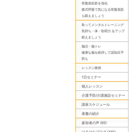
骨盤底筋群を強化
腹式呼吸で気になる骨盤底筋
も鍛えましょう
歌ってメンタルトレーニング
気持ち・体・歌唱力 をアップ
鍛えましょう
脳活・脳トレ
健康な脳を維持して認知症予
防も
レッスン曲例
1日セミナー
個人レッスン
介護予防/介護施設セミナー
講座スケジュール
著書の紹介
参加者の声 (65)
はるはなブログ (481)