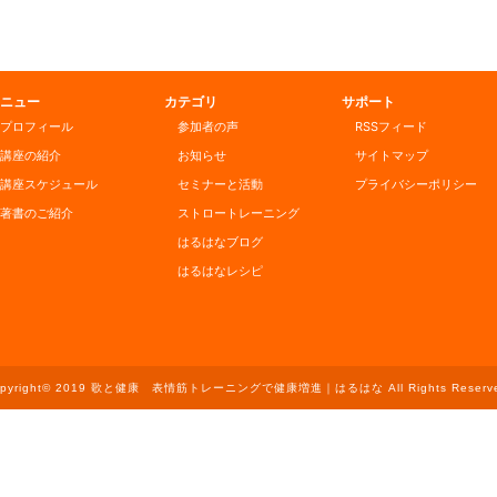
ニュー
カテゴリ
サポート
プロフィール
参加者の声
RSSフィード
講座の紹介
お知らせ
サイトマップ
講座スケジュール
セミナーと活動
プライバシーポリシー
著書のご紹介
ストロートレーニング
はるはなブログ
はるはなレシピ
opyright© 2019 歌と健康 表情筋トレーニングで健康増進｜はるはな All Rights Reserve