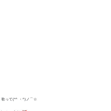
ﾞｰ 歌って(*^ ・^)ノ⌒☆