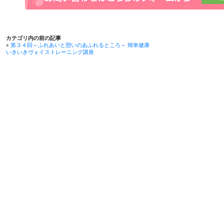
カテゴリ内の前の記事
«
第３４回～ふれあいと憩いのあふれるところ～ 簡単健康
いきいきヴォイストレーニング講座