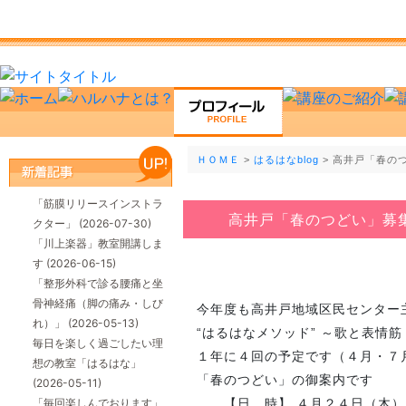
ＨＯＭＥ
>
はるはなblog
> 高井戸「春の
「筋膜リリースインストラ
高井戸「春のつどい」募
クター」
(2026-07-30)
「川上楽器」教室開講しま
す
(2026-06-15)
「整形外科で診る腰痛と坐
骨神経痛（脚の痛み・しび
今年度も高井戸地域区民センター
れ）」
(2026-05-13)
“はるはなメソッド” ～歌と表情
毎日を楽しく過ごしたい理
１年に４回の予定です（４月・７
想の教室「はるはな」
「春のつどい」の御案内です
(2026-05-11)
「毎回楽しんでおります」
【日 時】 ４月２４日（木）