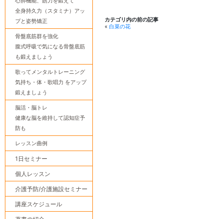
心肺機能、筋力を鍛えて
全身持久力（スタミナ）アッ
カテゴリ内の前の記事
プと姿勢矯正
«
白菜の花
骨盤底筋群を強化
腹式呼吸で気になる骨盤底筋
も鍛えましょう
歌ってメンタルトレーニング
気持ち・体・歌唱力 をアップ
鍛えましょう
脳活・脳トレ
健康な脳を維持して認知症予
防も
レッスン曲例
1日セミナー
個人レッスン
介護予防/介護施設セミナー
講座スケジュール