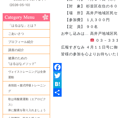
(2026-05-10)
【対 象】 杉並区在住の６０
【場 所】 高井戸地域区民セン
【参加費】 １人３００円
「はるはな」とは？
【定 員】 ９０名
お申し込みは… 高井戸地域区民
ごあいさつ
０３－３３
プロフィール紹介
広報すぎなみ ４月１１日号に御
講座の紹介
皆様の参加を心よりお待ちい
健康のための
“はるはなメソッド”
ヴォイストレーニングは全身
Facebook
運動
Twitter
表情筋＋腹式呼吸トレーニン
グ
Hatena
歌は有酸素運動（エアロビク
共
ス）
有
体に酸素を取り入れましょう