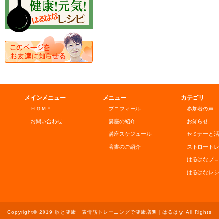
メインメニュー
メニュー
カテゴリ
ＨＯＭＥ
プロフィール
参加者の声
お問い合わせ
講座の紹介
お知らせ
講座スケジュール
セミナーと活
著書のご紹介
ストロートレ
はるはなブロ
はるはなレシ
Copyright© 2019 歌と健康 表情筋トレーニングで健康増進｜はるはな All Rights