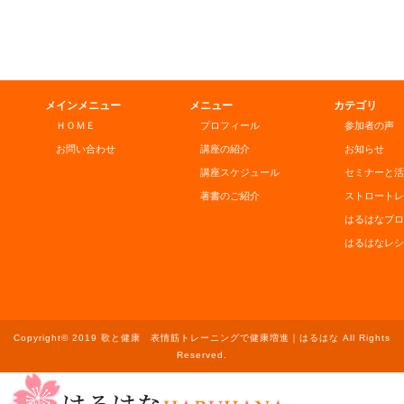
メインメニュー
メニュー
カテゴリ
ＨＯＭＥ
プロフィール
参加者の声
お問い合わせ
講座の紹介
お知らせ
講座スケジュール
セミナーと活
著書のご紹介
ストロートレ
はるはなブロ
はるはなレシ
Copyright© 2019 歌と健康 表情筋トレーニングで健康増進｜はるはな All Rights
Reserved.