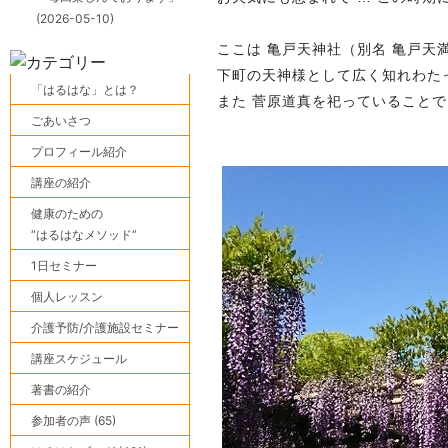
(2026-05-10)
ここは 亀戸天神社（別名 亀戸天
下町の天神様として広く知れわた
「はるはな」とは？
また 菅原道真を祀っていること
ごあいさつ
プロフィール紹介
講座の紹介
健康のための
“はるはなメソッド”
1日セミナー
個人レッスン
介護予防/介護施設セミナー
講座スケジュール
著書の紹介
参加者の声 (65)