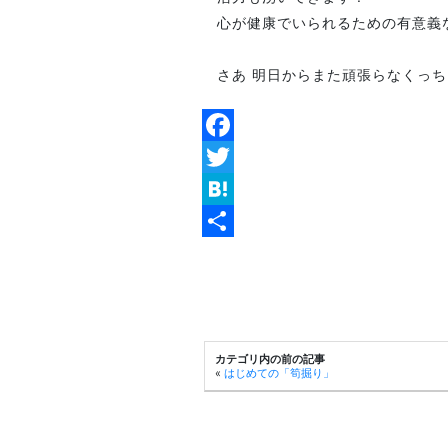
心が健康でいられるための有意義な
さあ 明日からまた頑張らなくっちゃ！
Facebook
Twitter
Hatena
共
有
カテゴリ内の前の記事
«
はじめての「筍掘り」