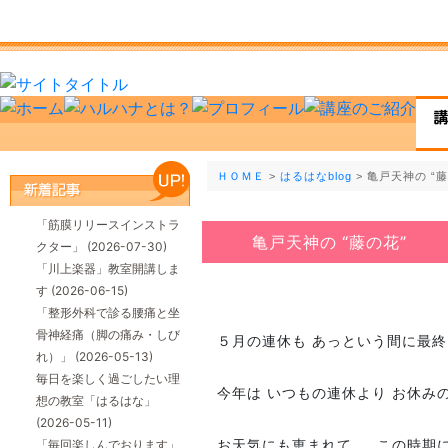
ＨＯＭＥ
>
はるはなblog
> 亀戸天神の “
「筋膜リリースインストラ
亀戸天神の “藤の花”
クター」
(2026-07-30)
「川上楽器」教室開講しま
す
(2026-06-15)
「整形外科で診る腰痛と坐
骨神経痛（脚の痛み・しび
５月の連休も あっという間に最終
れ）」
(2026-05-13)
毎日を楽しく過ごしたい理
今年は いつもの連休より お休み
想の教室「はるはな」
(2026-05-11)
「毎回楽しんでおります」
お天気にも恵まれて … この時期に