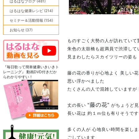
はるはなブログ (481)
はるはな健康レシピ (214)
セミナー＆活動情報 (154)
お知らせ (37)
ものすごく大勢の人が訪れていて
朱色の太鼓橋も超満員で渋滞して
見まわしたらスカイツリーの姿も
『毎日歌って簡単健康いきいきト
レーニング』 動画DVD付きだか
藤の花の香りが心地よく 美しい花
らわかりやすい！
思い浮かべました
たくさんの人で混雑していますが
“藤の花”
丈の長い
がちょうど見ご
長い花は 約１ｍ位も有りそうです
多くの人が 心地良い時間を楽しま
ごしています