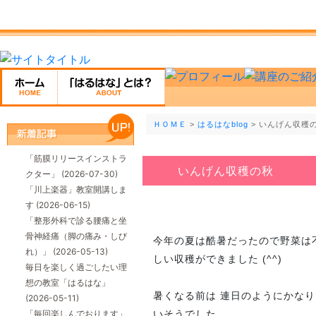
ＨＯＭＥ
>
はるはなblog
> いんげん収穫
「筋膜リリースインストラ
いんげん収穫の秋
クター」
(2026-07-30)
「川上楽器」教室開講しま
す
(2026-06-15)
「整形外科で診る腰痛と坐
骨神経痛（脚の痛み・しび
今年の夏は酷暑だったので野菜は不
れ）」
(2026-05-13)
しい収穫ができました (^^)
毎日を楽しく過ごしたい理
想の教室「はるはな」
暑くなる前は 連日のようにかな
(2026-05-11)
「毎回楽しんでおります」
いそうでした