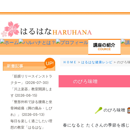
ＨＯＭＥ
>
はるはな健康レシピ
> のびろ
「筋膜リリースインストラ
のびろ味噌
クター」
(2026-07-30)
「川上楽器」教室開講しま
す
(2026-06-15)
「整形外科で診る腰痛と坐
骨神経痛（脚の痛み・しび
のびろ味噌
れ）」
(2026-05-13)
毎日を楽しく過ごしたい理
春になると たくさんの季節を感
想の教室「はるはな」