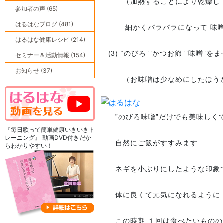
（加熱することにより乾燥して
参加者の声 (65)
はるはなブログ (481)
細かくパラパラになって 味噌
はるはな健康レシピ (214)
(3) “のびろ””かつお節””味噌
セミナー＆活動情報 (154)
お知らせ (37)
（お味噌は少なめにしたほうが”
”のびろ味噌”だけでも美味しく
『毎日歌って簡単健康いきいきト
レーニング』 動画DVD付きだか
自然にご飯がすすみます
らわかりやすい！
ネギを小ぶりにしたような印象で
体に良くて元気になれるように
この時期 １回は食べたいものの