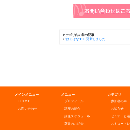
有
カテゴリ内の前の記事
«
“はるはな”H.P.更新しました
メインメニュー
メニュー
カテゴリ
ＨＯＭＥ
プロフィール
参加者の声
お問い合わせ
講座の紹介
お知らせ
講座スケジュール
セミナーと活
著書のご紹介
ストロートレ