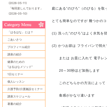
(2026-05-11)
「毎回楽しんでおります」
庭にある”のびろ”（のびる）を取って
(2026-05-10)
とても簡単なのですが 幾つかの
「はるはな」とは？
(1) 洗った”のびろ”はよく水気
ごあいさつ
(2) かつお節は フライパンで弱
プロフィール紹介
講座の紹介
または お皿に入れて 電子レン
健康のための
“はるはなメソッド”
20～30秒ほど加熱します
1日セミナー
個人レッスン
このどちらかの方法によって 
介護予防/介護施設セミナー
食感がかなり違います
講座スケジュール
著書の紹介