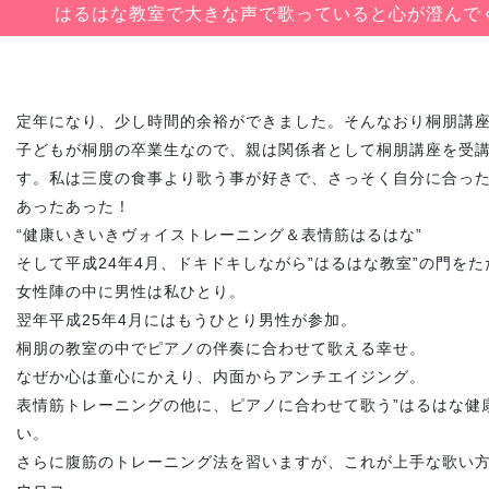
はるはな教室で大きな声で歌っていると心が澄んで
定年になり、少し時間的余裕ができました。そんなおり桐朋講
子どもが桐朋の卒業生なので、親は関係者として桐朋講座を受
す。私は三度の食事より歌う事が好きで、さっそく自分に合っ
あったあった！
“健康いきいきヴォイストレーニング＆表情筋はるはな”
そして平成24年4月、ドキドキしながら”はるはな教室”の門を
女性陣の中に男性は私ひとり。
翌年平成25年4月にはもうひとり男性が参加。
桐朋の教室の中でピアノの伴奏に合わせて歌える幸せ。
なぜか心は童心にかえり、内面からアンチエイジング。
表情筋トレーニングの他に、ピアノに合わせて歌う”はるはな健
い。
さらに腹筋のトレーニング法を習いますが、これが上手な歌い