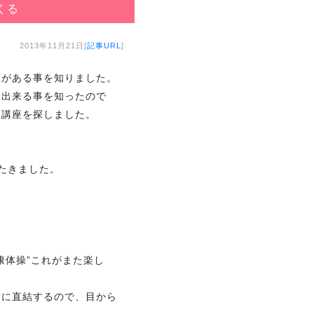
くる
2013年11月21日[
記事URL
]
座がある事を知りました。
講出来る事を知ったので
た講座を探しました。
たたきました。
康体操”これがまた楽し
方に直結するので、目から