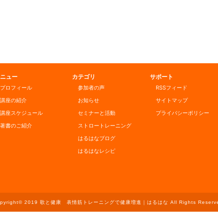
ニュー
カテゴリ
サポート
プロフィール
参加者の声
RSSフィード
講座の紹介
お知らせ
サイトマップ
講座スケジュール
セミナーと活動
プライバシーポリシー
著書のご紹介
ストロートレーニング
はるはなブログ
はるはなレシピ
opyright© 2019 歌と健康 表情筋トレーニングで健康増進｜はるはな All Rights Reserve