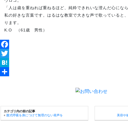
ウロコ。
「人は歳を重ねれば重ねるほど、純粋できれいな澄んだ心にな
私の好きな言葉です。はるはな教室で大きな声で歌っていると
ります。
K.O （61歳 男性）
Facebook
Twitter
Hatena
共
有
カテゴリ内の前の記事
«
腹式呼吸を身につけて無理のない発声を
美容や