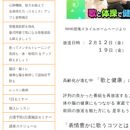
心肺機能、筋力を鍛えて
全身持久力（スタミナ）アッ
プと姿勢矯正
骨盤底筋群を強化
NHK団塊スタイルホームページより http://
腹式呼吸で気になる骨盤底筋
も鍛えましょう
２
１２
放送日時 ：
月
日（金
歌ってメンタルトレーニング
１９
日（金
気持ち・体・歌唱力 をアップ
鍛えましょう
脳活・脳トレ
健康な脳を維持して認知症予
「歌と健康」
高齢化が進む中
防も
レッスン曲例
評判の良かった番組を再放送する
1日セミナー
体や脳の健康にもつながる 家庭
個人レッスン
前回の放送を観た方にも 是非もう
介護予防/介護施設セミナー
「表情豊かに歌うコツとは
講座スケジュール