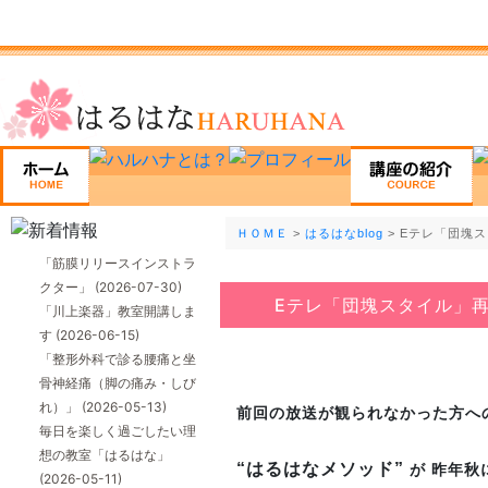
ＨＯＭＥ
>
はるはなblog
> Eテレ「団塊
「筋膜リリースインストラ
クター」
(2026-07-30)
Eテレ「団塊スタイル」
「川上楽器」教室開講しま
す
(2026-06-15)
「整形外科で診る腰痛と坐
骨神経痛（脚の痛み・しび
れ）」
(2026-05-13)
前回の放送が観られなかった方へ
毎日を楽しく過ごしたい理
想の教室「はるはな」
“はるはなメソッド”
が 昨年秋
(2026-05-11)