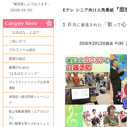
「毎回楽しんでおります」
『団
Eテレ シニア向け人気番組
(2026-05-10)
１０
「歌
心
月に放送された
って
「はるはな」とは？
ごあいさつ
プロフィール紹介
講座の紹介
健康のための
“はるはなメソッド”
ヴォイストレーニングは全身
運動
表情筋＋腹式呼吸トレーニン
グ
歌は有酸素運動（エアロビク
ス）
体に酸素を取り入れましょう