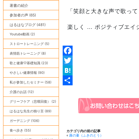
著書の紹介
「笑顔と大きな声で歌って
参加者の声 (65)
はるはなブログ (481)
楽しく … ポジティブエイジ
Youtube動画 (2)
ストロートレーニング (5)
表情筋トレーニング (8)
Facebook
歌と健康♡基礎知識 (23)
Twitter
やさしい健康情報 (90)
Hatena
私が参加したセミナー (58)
共
介護のお話 (12)
有
グリーフケア（悲嘆回復） (2)
はるはな先生の独り言 (89)
ガーデニング (106)
食べ歩き (55)
カテゴリ内の前の記事
«
蕗の薹（ふきのとう）