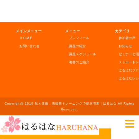
メインメニュー
メニュー
カテゴリ
ＨＯＭＥ
プロフィール
参加者の声
お問い合わせ
講座の紹介
お知らせ
講座スケジュール
セミナーと活
著書のご紹介
ストロートレ
はるはなブロ
はるはなレシ
Copyright© 2019 歌と健康 表情筋トレーニングで健康増進｜はるはな All Rights
Reserved.
ホーム