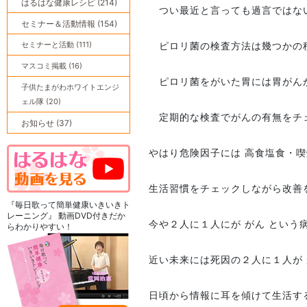
はるはな健康レシピ (214)
つい最近と言っても過言ではな
セミナー＆活動情報 (154)
セミナーと活動 (111)
ピロリ菌の検査方法は幾つかの
マスコミ掲載 (16)
ピロリ菌をがいた胃には胃がん
子供たまがわホワイトエンジ
ェル隊 (20)
定期的な検査でがんの有無をチ
お知らせ (37)
やはり危険因子には 高食塩食・
生活習慣をチェックしながら改善
『毎日歌って簡単健康いきいきト
レーニング』 動画DVD付きだか
今や２人に１人にが がん という
らわかりやすい！
近い未来には死因の２人に１人が 
日頃から情報に耳を傾けて生活す