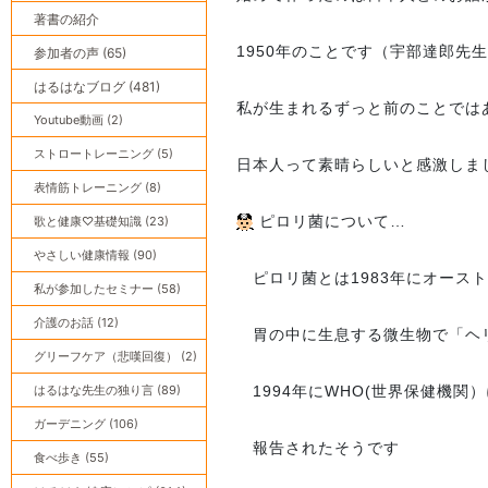
著書の紹介
1950年のことです（宇部達郎先
参加者の声 (65)
はるはなブログ (481)
私が生まれるずっと前のことでは
Youtube動画 (2)
ストロートレーニング (5)
日本人って素晴らしいと感激しま
表情筋トレーニング (8)
ピロリ菌について…
歌と健康♡基礎知識 (23)
やさしい健康情報 (90)
ピロリ菌とは1983年にオース
私が参加したセミナー (58)
介護のお話 (12)
胃の中に生息する微生物で「ヘ
グリーフケア（悲嘆回復） (2)
はるはな先生の独り言 (89)
1994年にWHO(世界保健機関
ガーデニング (106)
報告されたそうです
食べ歩き (55)