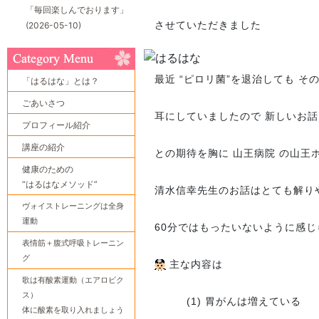
「毎回楽しんでおります」
させていただきました
(2026-05-10)
最近 “ピロリ菌”を退治しても そ
「はるはな」とは？
ごあいさつ
耳にしていましたので 新しいお
プロフィール紹介
講座の紹介
との期待を胸に 山王病院 の山王
健康のための
“はるはなメソッド”
清水信幸先生のお話はとても解り
ヴォイストレーニングは全身
運動
60分ではもったいないように感じ
表情筋＋腹式呼吸トレーニン
グ
主な内容は
歌は有酸素運動（エアロビク
ス）
(1) 胃がんは増えている
体に酸素を取り入れましょう