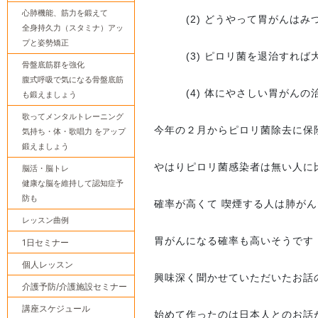
心肺機能、筋力を鍛えて
(2) どうやって胃がんはみ
全身持久力（スタミナ）アッ
プと姿勢矯正
(3) ピロリ菌を退治すれば
骨盤底筋群を強化
腹式呼吸で気になる骨盤底筋
(4) 体にやさしい胃がんの
も鍛えましょう
歌ってメンタルトレーニング
今年の２月からピロリ菌除去に保
気持ち・体・歌唱力 をアップ
鍛えましょう
やはりピロリ菌感染者は無い人に
脳活・脳トレ
健康な脳を維持して認知症予
防も
確率が高くて 喫煙する人は肺が
レッスン曲例
胃がんになる確率も高いそうです
1日セミナー
個人レッスン
興味深く聞かせていただいたお話
介護予防/介護施設セミナー
講座スケジュール
始めて作ったのは日本人とのお話