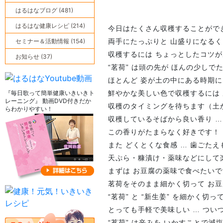
はるはなブログ (481)
はるはな健康レシピ (214)
今日はたくさん収穫することがで
セミナー＆活動情報 (154)
両手にたっぷりと 山盛りになるく
収穫するには ちょっとしたコツ
お知らせ (37)
“茗荷” は頭の先が ほんの少し
ほとんど 姿が土の中にある時期
『毎日歌って簡単健康いきいきト
鮮やかな美しい色で収穫するには
レーニング』 動画DVD付きだか
収穫のタイミングを待ちます（土
らわかりやすい！
収穫しているそばから良い香り …
この香りがたまらなく好きです
また どくとくな食感 … 歯ごたえ
天ぷら・糠漬け・薬味などにして
まずは お豆腐の薬味で食べたいです 
茗荷をそのまま細かく切って お
“茗荷” と “新生姜” を細かく
とっても手軽で美味しい … つい
“茗荷” は辛みを いかすことで