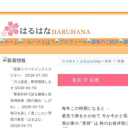
ＨＯＭＥ
>
はるはなblog
> 茗荷 ♡ 収穫
「筋膜リリースインストラ
クター」
(2026-07-30)
茗荷 ♡ 収穫
「川上楽器」教室開講しま
す
(2026-06-15)
「整形外科で診る腰痛と坐
骨神経痛（脚の痛み・しび
れ）」
(2026-05-13)
毎年この時期になると …
毎日を楽しく過ごしたい理
庭先で身をかがめて 今か今かと収穫
想の教室「はるはな」
我が家の “茗荷” は 秋のお彼岸
(2026-05-11)