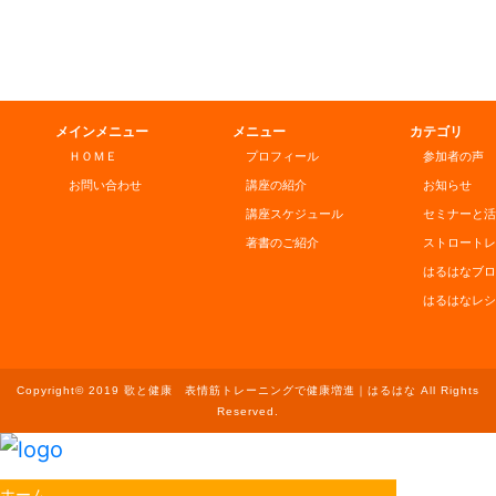
メインメニュー
メニュー
カテゴリ
ＨＯＭＥ
プロフィール
参加者の声
お問い合わせ
講座の紹介
お知らせ
講座スケジュール
セミナーと活
著書のご紹介
ストロートレ
はるはなブロ
はるはなレシ
Copyright© 2019 歌と健康 表情筋トレーニングで健康増進｜はるはな All Rights
Reserved.
ホーム