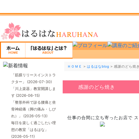
ＨＯＭＥ
>
はるはなblog
> 感謝のどら焼
「筋膜リリースインストラ
クター」
(2026-07-30)
感謝のどら焼き
「川上楽器」教室開講しま
す
(2026-06-15)
「整形外科で診る腰痛と坐
骨神経痛（脚の痛み・しび
れ）」
(2026-05-13)
仕事の合間に立ち寄ったお店で ス
毎日を楽しく過ごしたい理
想の教室「はるはな」
(2026-05-11)