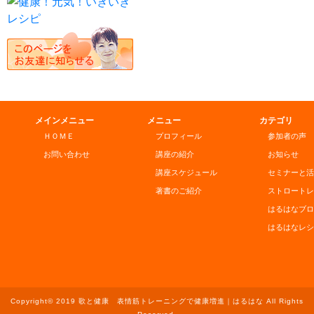
メインメニュー
メニュー
カテゴリ
ＨＯＭＥ
プロフィール
参加者の声
お問い合わせ
講座の紹介
お知らせ
講座スケジュール
セミナーと活
著書のご紹介
ストロートレ
はるはなブロ
はるはなレシ
Copyright© 2019 歌と健康 表情筋トレーニングで健康増進｜はるはな All Rights