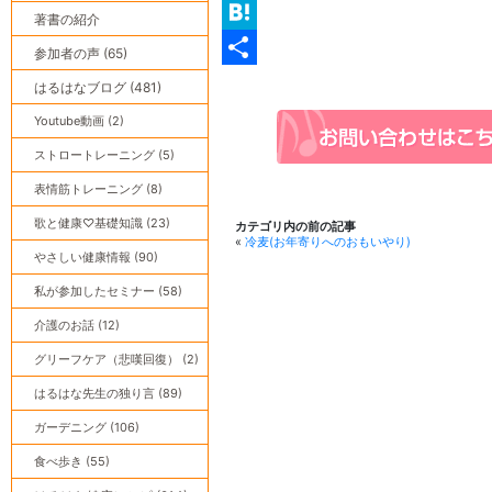
Twitter
著書の紹介
Hatena
参加者の声 (65)
共
はるはなブログ (481)
有
Youtube動画 (2)
ストロートレーニング (5)
表情筋トレーニング (8)
歌と健康♡基礎知識 (23)
カテゴリ内の前の記事
«
冷麦(お年寄りへのおもいやり)
やさしい健康情報 (90)
私が参加したセミナー (58)
介護のお話 (12)
グリーフケア（悲嘆回復） (2)
はるはな先生の独り言 (89)
ガーデニング (106)
食べ歩き (55)