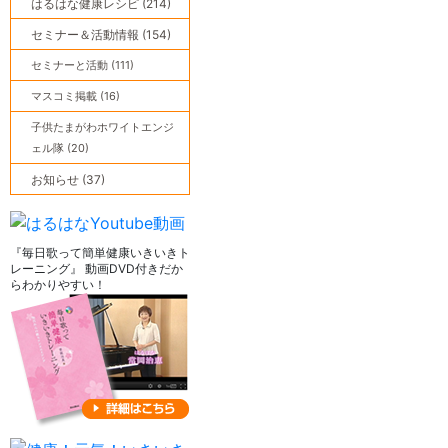
はるはな健康レシピ (214)
セミナー＆活動情報 (154)
セミナーと活動 (111)
マスコミ掲載 (16)
子供たまがわホワイトエンジ
ェル隊 (20)
お知らせ (37)
『毎日歌って簡単健康いきいきト
レーニング』 動画DVD付きだか
らわかりやすい！