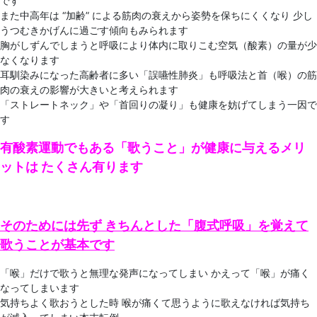
です
また中高年は “加齢” による筋肉の衰えから姿勢を保ちにくくなり 少し
うつむきかげんに過ごす傾向もみられます
胸がしずんでしまうと呼吸により体内に取りこむ空気（酸素）の量が少
なくなります
耳馴染みになった高齢者に多い「誤嚥性肺炎」も呼吸法と首（喉）の筋
肉の衰えの影響が大きいと考えられます
「ストレートネック」や「首回りの凝り」も健康を妨げてしまう一因で
す
有酸素運動でもある「歌うこと」が健康に与えるメリ
ットは たくさん有ります
そのためには先ず きちんとした「腹式呼吸」を覚えて
歌うことが基本です
「喉」だけで歌うと無理な発声になってしまい かえって「喉」が痛く
なってしまいます
気持ちよく歌おうとした時 喉が痛くて思うように歌えなければ気持ち