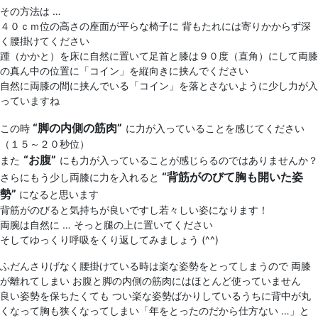
その方法は …
４０ｃｍ位の高さの座面が平らな椅子に 背もたれには寄りかからず深
く腰掛けてください
踵（かかと）を床に自然に置いて足首と膝は９０度（直角）にして両膝
の真ん中の位置に「コイン」を縦向きに挟んでください
自然に両膝の間に挟んでいる「コイン」を落とさないように少し力が入
っていますね
“脚の内側の筋肉”
この時
に力が入っていることを感じてください
（１５～２０秒位）
“お腹”
また
にも力が入っていることが感じらるのではありませんか？
“背筋がのびて胸も開いた姿
さらにもう少し両膝に力を入れると
勢”
になると思います
背筋がのびると気持ちが良いですし若々しい姿になります！
両腕は自然に … そっと腿の上に置いてください
そしてゆっくり呼吸をくり返してみましょう (^^)
ふだんさりげなく腰掛けている時は楽な姿勢をとってしまうので 両膝
が離れてしまい お腹と脚の内側の筋肉にはほとんど使っていません
良い姿勢を保ちたくても つい楽な姿勢ばかりしているうちに背中が丸
くなって胸も狭くなってしまい「年をとったのだから仕方ない …」と