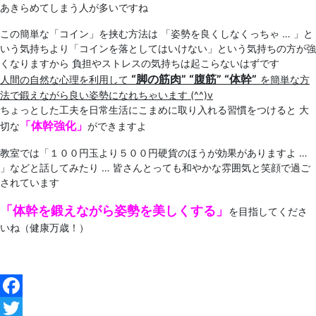
あきらめてしまう人が多いですね
この簡単な「コイン」を挟む方法は 「姿勢を良くしなくっちゃ … 」と
いう気持ちより「コインを落としてはいけない」という気持ちの方が強
くなりますから 負担やストレスの気持ちは起こらないはずです
“脚の筋肉” “腹筋” “体幹”
人間の自然な心理を利用して
を簡単な方
法で鍛えながら良い姿勢になれちゃいます (^^)v
ちょっとした工夫を日常生活にこまめに取り入れる習慣をつけると 大
「体幹強化」
切な
ができますよ
教室では「１００円玉より５００円硬貨のほうが効果がありますよ …
」などと話してみたり … 皆さんとっても和やかな雰囲気と笑顔で過ご
されています
「体幹を鍛えながら姿勢を美しくする」
を目指してくださ
いね
（健康万歳！）
Facebook