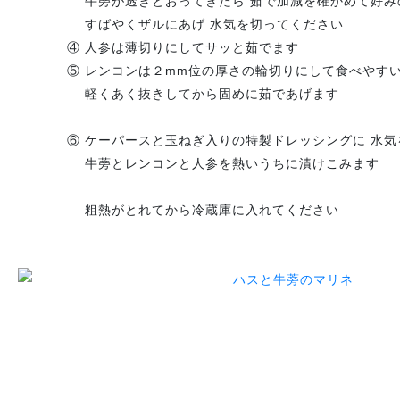
牛蒡が透きとおってきたら 茹で加減を確かめて好みの
すばやくザルにあげ 水気を切ってください
④ 人参は薄切りにしてサッと茹でます
⑤ レンコンは２mm位の厚さの輪切りにして食べやすい
軽くあく抜きしてから固めに茹であげます
⑥ ケーパースと玉ねぎ入りの特製ドレッシングに 水気
牛蒡とレンコンと人参を熱いうちに漬けこみます
粗熱がとれてから冷蔵庫に入れてください