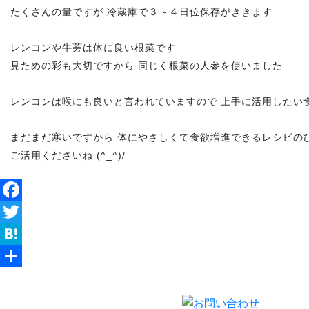
たくさんの量ですが 冷蔵庫で３～４日位保存がききます
レンコンや牛蒡は体に良い根菜です
見ための彩も大切ですから 同じく根菜の人参を使いました
レンコンは喉にも良いと言われていますので 上手に活用したい
まだまだ寒いですから 体にやさしくて食欲増進できるレシピの
ご活用くださいね (^_^)/
Facebook
Twitter
Hatena
共
有