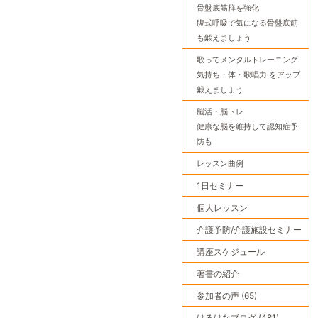
骨盤底筋群を強化
腹式呼吸で気になる骨盤底筋
も鍛えましょう
歌ってメンタルトレーニング
気持ち・体・歌唱力 をアップ
鍛えましょう
脳活・脳トレ
健康な脳を維持して認知症予
防も
レッスン曲例
1日セミナー
個人レッスン
介護予防/介護施設セミナー
講座スケジュール
著書の紹介
参加者の声 (65)
はるはなブログ (481)