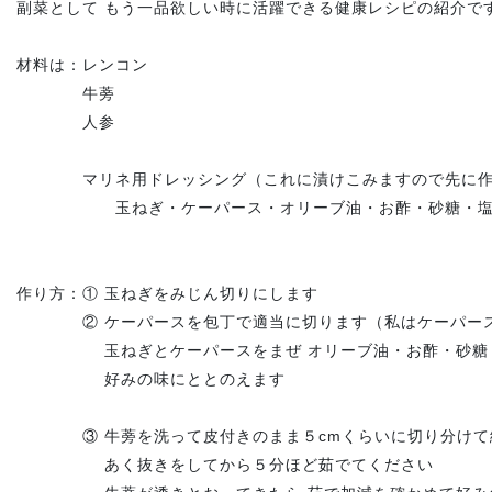
副菜として もう一品欲しい時に活躍できる健康レシピの紹介で
材料は：レンコン
牛蒡
人参
マリネ用ドレッシング（これに漬けこみますので先に作
玉ねぎ・ケーパース・オリーブ油・お酢・砂糖・塩
作り方：① 玉ねぎをみじん切りにします
② ケーパースを包丁で適当に切ります（私はケーパース
玉ねぎとケーパースをまぜ オリーブ油・お酢・砂糖・
好みの味にととのえます
③ 牛蒡を洗って皮付きのまま５cmくらいに切り分けて
あく抜きをしてから５分ほど茹でてください