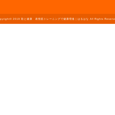
opyright© 2019 歌と健康 表情筋トレーニングで健康増進｜はるはな All Rights Reserve