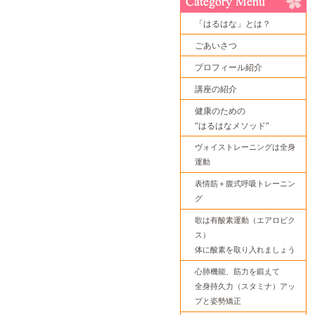
「はるはな」とは？
ごあいさつ
プロフィール紹介
講座の紹介
健康のための
“はるはなメソッド”
ヴォイストレーニングは全身
運動
表情筋＋腹式呼吸トレーニン
グ
歌は有酸素運動（エアロビク
ス）
体に酸素を取り入れましょう
心肺機能、筋力を鍛えて
全身持久力（スタミナ）アッ
プと姿勢矯正