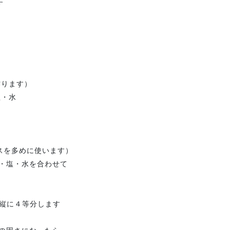
す
ります）
・水
を多めに使います）
塩・水を合わせて
縦に４等分します