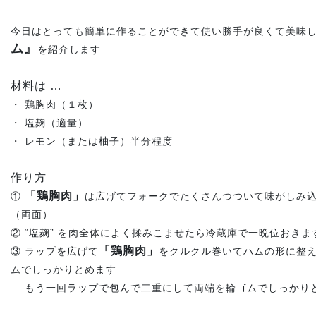
今日はとっても簡単に作ることができて使い勝手が良くて美味
ム』
を紹介します
材料は …
・ 鶏胸肉（１枚）
・ 塩麹（適量）
・ レモン（または柚子）半分程度
作り方
「鶏胸肉」
①
は広げてフォークでたくさんつついて味がしみ
（両面）
② “塩麹” を肉全体によく揉みこませたら冷蔵庫で一晩位おきま
「鶏胸肉」
③ ラップを広げて
をクルクル巻いてハムの形に整
ムでしっかりとめます
もう一回ラップで包んで二重にして両端を輪ゴムでしっかり