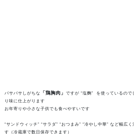
「鶏胸肉」
パサパサしがちな
ですが “塩麴”
を使っているので
り味に仕上がります
お年寄りや小さな子供でも食べやすいです
“サンドウィッチ” “サラダ” “おつまみ” “冷やし中華” など幅
す（冷蔵庫で数日保存できます）