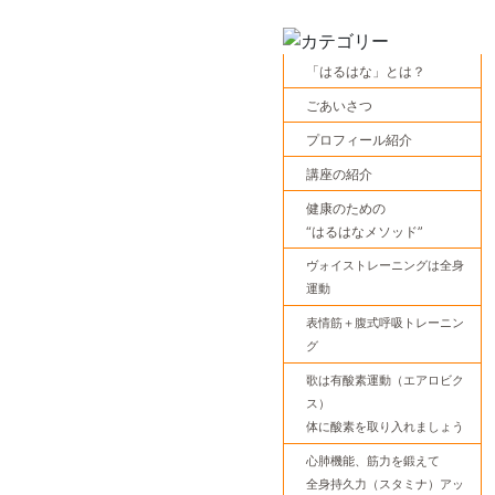
「はるはな」とは？
ごあいさつ
プロフィール紹介
講座の紹介
健康のための
“はるはなメソッド”
ヴォイストレーニングは全身
運動
表情筋＋腹式呼吸トレーニン
グ
歌は有酸素運動（エアロビク
ス）
体に酸素を取り入れましょう
心肺機能、筋力を鍛えて
全身持久力（スタミナ）アッ