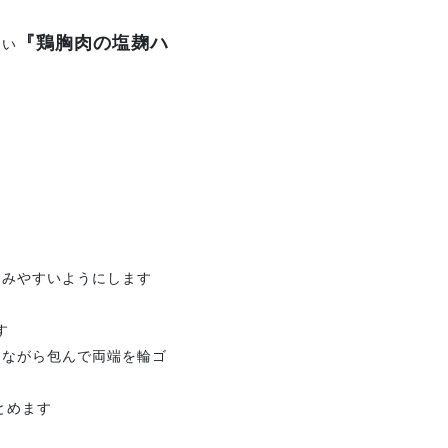
『鶏胸肉の塩麹ハ
しい
込みやすいようにします
す
えながら包んで両端を輪ゴ
とめます