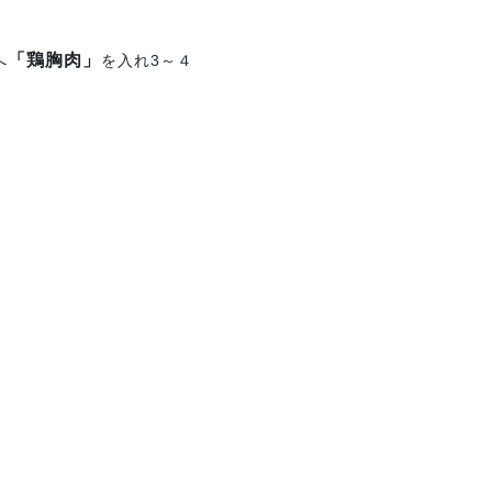
「鶏胸肉」
へ
を入れ3～４