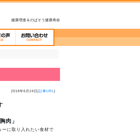
健康増進＆のばそう健康寿命
2018年6月24日[
記事URL
]
す
胸肉」
ューに取り入れたい食材で