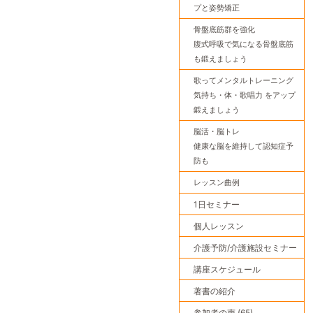
プと姿勢矯正
骨盤底筋群を強化
腹式呼吸で気になる骨盤底筋
も鍛えましょう
歌ってメンタルトレーニング
気持ち・体・歌唱力 をアップ
鍛えましょう
脳活・脳トレ
健康な脳を維持して認知症予
防も
レッスン曲例
1日セミナー
個人レッスン
介護予防/介護施設セミナー
講座スケジュール
著書の紹介
参加者の声 (65)