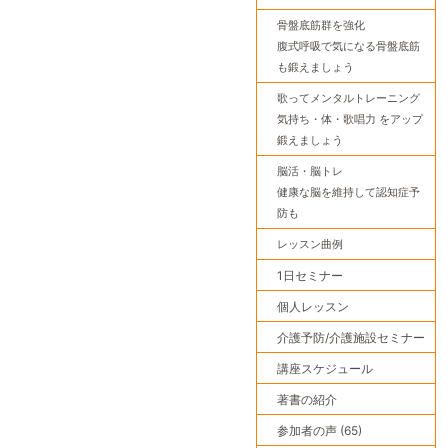
骨盤底筋群を強化
腹式呼吸で気になる骨盤底筋
も鍛えましょう
歌ってメンタルトレーニング
気持ち・体・歌唱力 をアップ
鍛えましょう
脳活・脳トレ
健康な脳を維持して認知症予
防も
レッスン曲例
1日セミナー
個人レッスン
介護予防/介護施設セミナー
講座スケジュール
著書の紹介
参加者の声 (65)