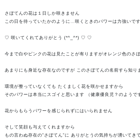
さぼてんの花は１日しか咲きません
この日を待っていたかのように…咲くときのパワーは力強いで
♡ 咲いてくれてありがとう (*^_^*) ♡ ♡
今まで白やピンクの花は見たことが有りますがオレンジ色のさ
あまりにも身近な存在なのですが このさぼてんの名前すら知り
環境が整っていなくても たくましく花を咲かせますから
そのパワーは本当にスゴイと思います （健康優良児？のようです…(
花からもらうパワーを感じられずにはいられません
そして笑顔も与えてくれますから
もの言わぬ存在の”さぼてん”に ありがとうの気持ちが湧いてき