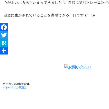
心がホカホカあたたまってきました ♡ 自然に笑顔トレーニング
自然に生かされていることを実感できる一日です (^_^)/
Facebook
Twitter
Hatena
共
有
カテゴリ内の前の記事
«
キャベツの糠漬け