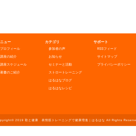
ニュー
カテゴリ
サポート
プロフィール
参加者の声
RSSフィード
講座の紹介
お知らせ
サイトマップ
講座スケジュール
セミナーと活動
プライバシーポリシー
著書のご紹介
ストロートレーニング
はるはなブログ
はるはなレシピ
opyright© 2019 歌と健康 表情筋トレーニングで健康増進｜はるはな All Rights Reserve