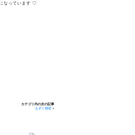
になっています ♡
カテゴリ内の次の記事
もずく雑炊
»