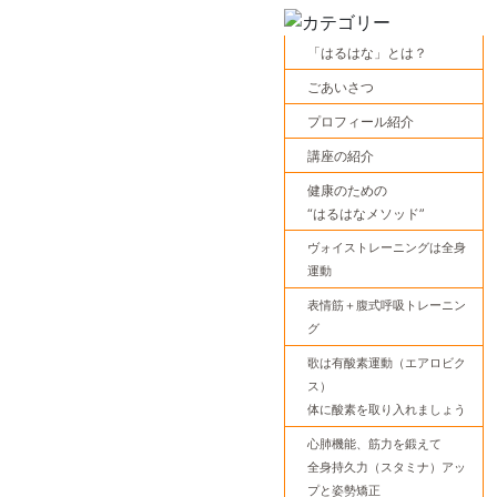
「はるはな」とは？
ごあいさつ
プロフィール紹介
講座の紹介
健康のための
“はるはなメソッド”
ヴォイストレーニングは全身
運動
表情筋＋腹式呼吸トレーニン
グ
歌は有酸素運動（エアロビク
ス）
体に酸素を取り入れましょう
心肺機能、筋力を鍛えて
全身持久力（スタミナ）アッ
プと姿勢矯正