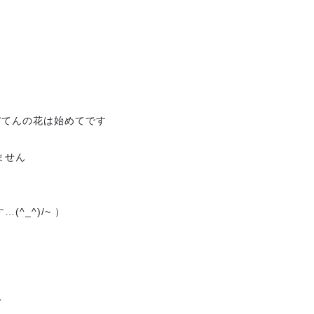
す
ぼてんの花は始めてです
ません
^_^)/~ ）
て