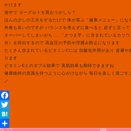
かけます
途中で ヨーグルトを買おうかしら？
ほんの少しの工夫をするだけで 体が喜ぶ「健康メニュー」にな
外食も良いのですが バランスを考えずに食べると 必ずと言っ
オーバーしてしまいがち … 「さつま芋」に含まれているカリ
分）を排出するので 高血圧の予防や浮腫み防止になります
たくさん含まれているビタミンCには 抗酸化作用があり 皮膚や
ります
ビタミンEとのダブル効果で 美肌効果も期待できますね
健康維持の意識を持つように心がけながら 毎日を楽しく過ごすこと
／
Facebook
Twitter
Hatena