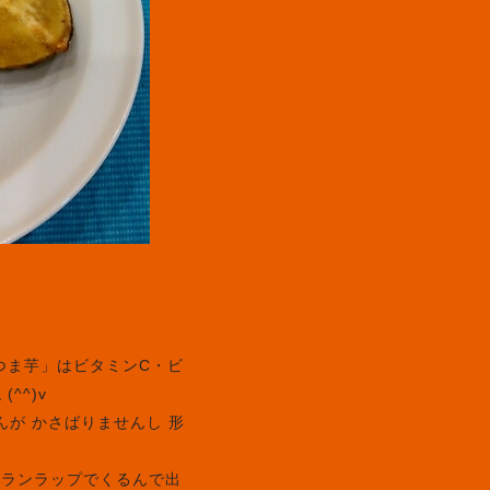
つま芋」はビタミンC・ビ
^^)v
んが かさばりませんし 形
てサランラップでくるんで出