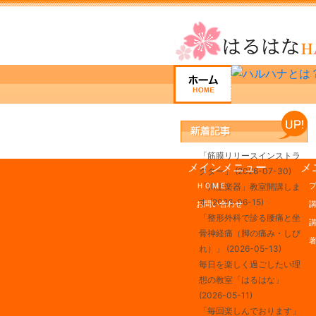
「筋膜リリースインストラ
メインメニュー
メ
クター」
(2026-07-30)
ＨＯＭＥ
「川上楽器」教室開講しま
す
(2026-06-15)
お問い合わせ
「整形外科で診る腰痛と坐
骨神経痛（脚の痛み・しび
れ）」
(2026-05-13)
毎日を楽しく過ごしたい理
想の教室「はるはな」
(2026-05-11)
「毎回楽しんでおります」