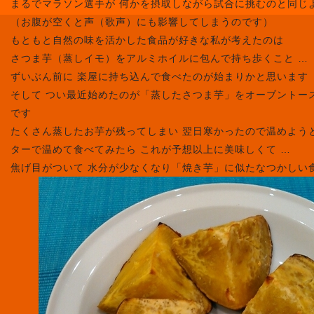
まるでマラソン選手が 何かを摂取しながら試合に挑むのと同じ
（お腹が空くと声（歌声）にも影響してしまうのです）
もともと自然の味を活かした食品が好きな私が考えたのは
さつま芋（蒸しイモ）をアルミホイルに包んで持ち歩くこと …
ずいぶん前に 楽屋に持ち込んで食べたのが始まりかと思います
そして つい最近始めたのが「蒸したさつま芋」をオーブントー
です
たくさん蒸したお芋が残ってしまい 翌日寒かったので温めよう
ターで温めて食べてみたら これが予想以上に美味しくて …
焦げ目がついて 水分が少なくなり「焼き芋」に似たなつかしい食