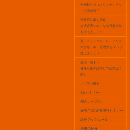
全身持久力（スタミナ）アッ
プと姿勢矯正
骨盤底筋群を強化
腹式呼吸で気になる骨盤底筋
も鍛えましょう
歌ってメンタルトレーニング
気持ち・体・歌唱力 をアップ
鍛えましょう
脳活・脳トレ
健康な脳を維持して認知症予
防も
レッスン曲例
1日セミナー
個人レッスン
介護予防/介護施設セミナー
講座スケジュール
著書の紹介