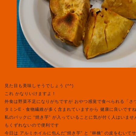
見た目も美味しそうでしょう (^^)
これ かなりいけますよ！
外食は野菜不足になりがちですが おやつ感覚で食べられる「さ
タミンE・食物繊維が多く含まれていますから 健康に良いですね (
私のバックに “焼き芋” が入っていることに気が付く人はいませ
もくずれないので便利です
今日は アルミホイルに包んだ”焼き芋” と “林檎” の皮をむい