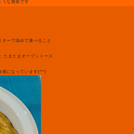
ような感覚です
スターで温めて食べること
と たまたまオーブントース
感になっています(^^)