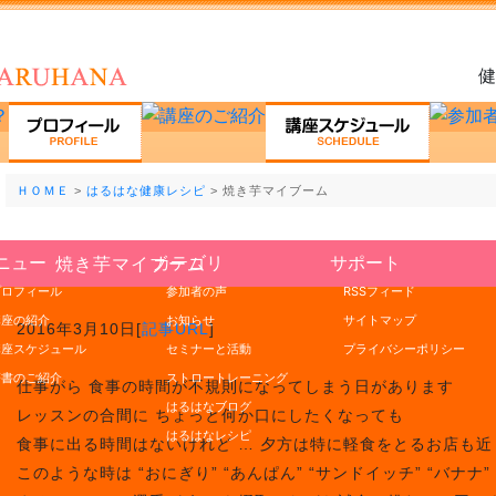
健
ＨＯＭＥ
>
はるはな健康レシピ
> 焼き芋マイブーム
ニュー
カテゴリ
サポート
焼き芋マイブーム
プロフィール
参加者の声
RSSフィード
講座の紹介
お知らせ
サイトマップ
2016年3月10日[
記事URL
]
講座スケジュール
セミナーと活動
プライバシーポリシー
著書のご紹介
ストロートレーニング
仕事がら 食事の時間が不規則になってしまう日があります
はるはなブログ
レッスンの合間に ちょっと何か口にしたくなっても
はるはなレシピ
食事に出る時間はないけれど … 夕方は特に軽食をとるお店も
このような時は “おにぎり” “あんぱん” “サンドイッチ” “バナナ” “林