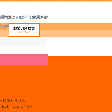
康増進＆のばそう健康寿命
近くにありません
檎” “みかん” etc.