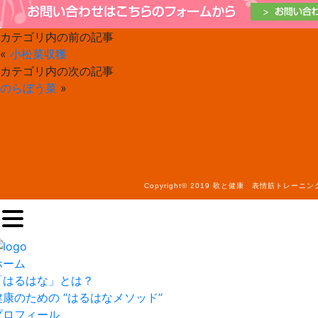
共
有
カテゴリ内の前の記事
«
小松菜収獲
カテゴリ内の次の記事
のらぼう菜
»
Copyright© 2019 歌と健康 表情筋トレーニングで
ホーム
「はるはな」とは？
健康のための “はるはなメソッド”
プロフィール